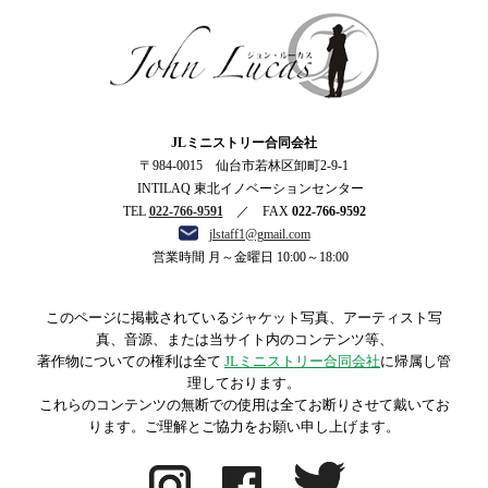
ジョン・ルーカス
JLミニストリー合同会社
〒984-0015 仙台市若林区卸町2-9-1
INTILAQ 東北イノベーションセンター
TEL
022-766-9591
／ FAX
022-766-9592
jlstaff1@gmail.com
営業時間 月～金曜日 10:00～18:00
このページに掲載されているジャケット写真、アーティスト写
真、音源、または当サイト内のコンテンツ等、
著作物についての権利は全て
JLミニストリー合同会社
に帰属し管
理しております。
これらのコンテンツの無断での使用は全てお断りさせて戴いてお
ります。ご理解とご協力をお願い申し上げます。