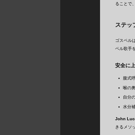
ることで
ステッ
ゴスペル
ペル歌手
安全に
腹式
喉の
自分
水分
John Luc
きるメソ