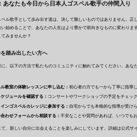
：あなたも今日から日本人ゴスペル歌手の仲間入り
スペル歌手として歩み出す道は、決して難しいものではありません。正
歌い始めることで、あなたの人生はより豊かで前向きなものに変わりま
してみませんか？
歩を踏み出したい方へ
軽に、以下の方法で私たちのコミュニティに触れてみてください。あな
ペル教室の体験レッスンに申し込む：
初心者の方でも一から丁寧に指導
スケジュールを確認する：
コンサートやワークショップの予定をチェッ
ラインゴスペルカレッジに参加する：
自宅からでも本格的な指導が受け
い合わせフォームから相談する：
不安なことや質問があれば、いつでも
て、新しい自分に出会えることを楽しみにしています。詳細は公式サイト（https