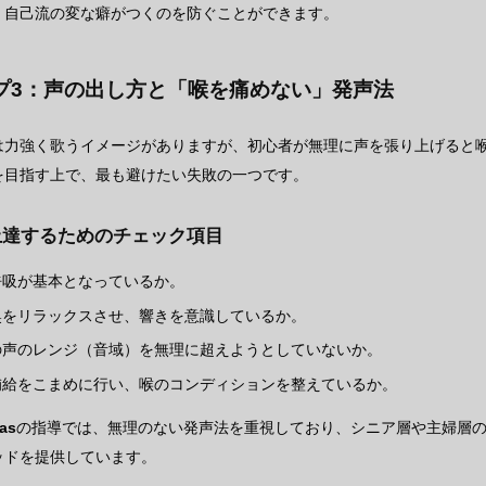
、自己流の変な癖がつくのを防ぐことができます。
プ3：声の出し方と「喉を痛めない」発声法
は力強く歌うイメージがありますが、初心者が無理に声を張り上げると
を目指す上で、最も避けたい失敗の一つです。
上達するためのチェック項目
呼吸が基本となっているか。
奥をリラックスさせ、響きを意識しているか。
の声のレンジ（音域）を無理に超えようとしていないか。
補給をこまめに行い、喉のコンディションを整えているか。
as
の指導では、無理のない発声法を重視しており、シニア層や主婦層
ッドを提供しています。