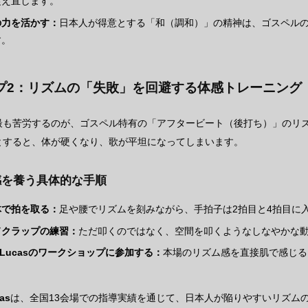
捉え直します。
の力を活かす：
日本人が得意とする「和（調和）」の精神は、ゴスペル
す。
プ2：リズムの「失敗」を回避する体感トレーニング
最も苦労するのが、ゴスペル特有の「アフタービート（後打ち）」のリ
とすると、体が硬くなり、歌が平坦になってしまいます。
感を養う具体的な手順
体で拍を取る：
足や腰でリズムを刻みながら、手拍子は2拍目と4拍目に
ドクラップの練習：
ただ叩くのではなく、空間を叩くようなしなやかな
n Lucasのワークショップに参加する：
本場のリズム感を直接肌で感じる
as
は、全国13会場での指導実績を通じて、日本人が陥りやすいリズム