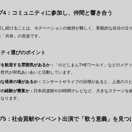
プ4：コミュニティに参加し、仲間と響き合う
習し続けることは、モチベーションの維持が難しく、客観的な自分の立
は「共有」の音楽です。
ニティ選びのポイント
者を歓迎する雰囲気があるか：
「のどじまんTHEワールド」などのメデ
い世代が和気あいあいと活動しています。
的な発表の場があるか：
コンサートやライブの目標があると、上達のス
者の経験が豊富か：
日本武道館や24時間テレビなど、大きなステージを
になります。
プ5：社会貢献やイベント出演で「歌う意義」を見つ