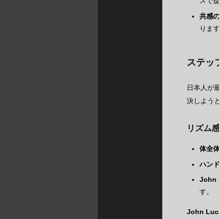
スで
共感
りま
ステッ
日本人が
決しよう
リズム
体全
ハン
Joh
す。
John Luc