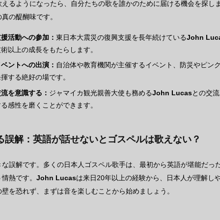
歌えるようになったら、自分たちの歌を誰かのために届ける機会を探し
の真の醍醐味です。
支援活動への参加：
東日本大震災の復興支援を長年続けている
John Luc
技術以上の成長をもたらします。
イベントへの出演：
自治体や教育機関が主催するイベント、防災やピン
発揮する絶好の場です。
交流を意識する：
ジャマイカ観光親善大使も務める
John Lucas
との交流
する感性を磨くことができます。
る誤解：英語が話せないとゴスペルは歌えない？
きな誤解です。多くの日本人ゴスペル歌手は、最初から英語が堪能だっ
う情熱です。
John Lucas
は来日20年以上の経験から、日本人が理解し
の壁を恐れず、まずは音を楽しむことから始めましょう。