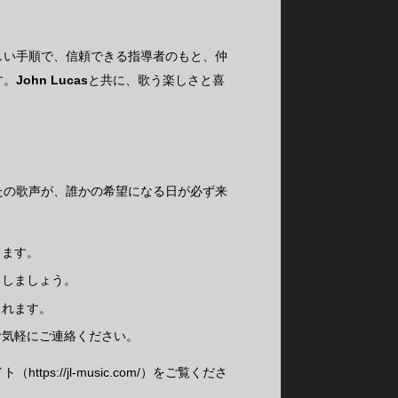
しい手順で、信頼できる指導者のもと、仲
す。
John Lucas
と共に、歌う楽しさと喜
たの歌声が、誰かの希望になる日が必ず来
します。
クしましょう。
られます。
お気軽にご連絡ください。
://jl-music.com/）をご覧くださ