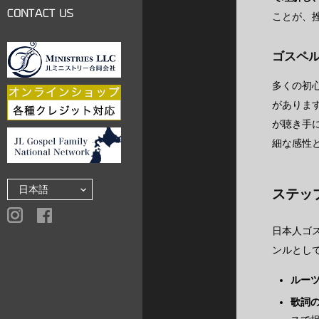
LINKS
ことが、
CONTACT US
ゴスペ
多くの初
があります
が聴き手
細な感性
ステッ
日本人ゴ
ンルとし
ルー
歌詞