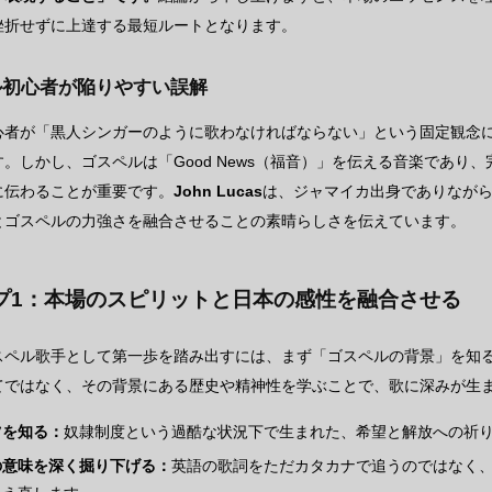
挫折せずに上達する最短ルートとなります。
ル初心者が陥りやすい誤解
心者が「黒人シンガーのように歌わなければならない」という固定観念
。しかし、ゴスペルは「Good News（福音）」を伝える音楽であり
に伝わることが重要です。
John Lucas
は、ジャマイカ出身でありながら
とゴスペルの力強さを融合させることの素晴らしさを伝えています。
プ1：本場のスピリットと日本の感性を融合させる
スペル歌手として第一歩を踏み出すには、まず「ゴスペルの背景」を知
てではなく、その背景にある歴史や精神性を学ぶことで、歌に深みが生
ツを知る：
奴隷制度という過酷な状況下で生まれた、希望と解放への祈
の意味を深く掘り下げる：
英語の歌詞をただカタカナで追うのではなく