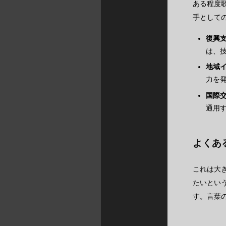
ある程度
手として
復興
は、
地域
力を
国際
通用
よくあ
これは大
たいとい
す。言葉