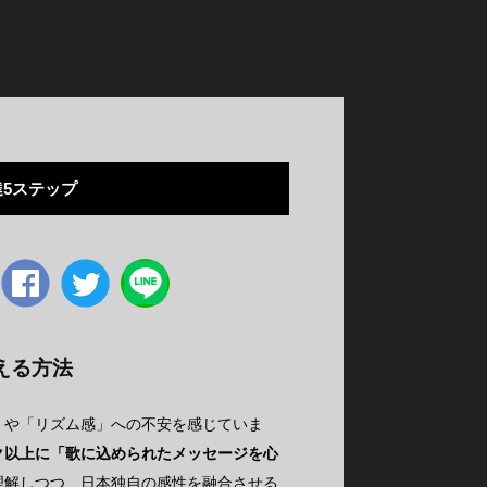
5ステップ
Facebook
twitter
える方法
」や「リズム感」への不安を感じていま
ク以上に「歌に込められたメッセージを心
理解しつつ、日本独自の感性を融合させる