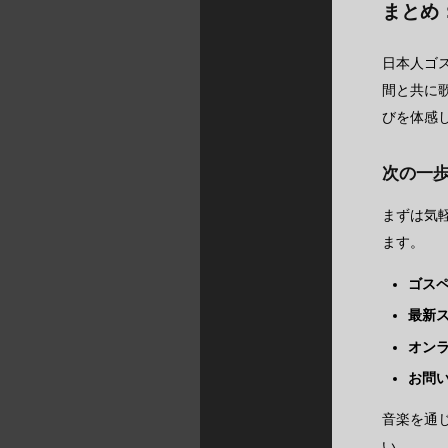
まとめ
日本人ゴ
間と共に
びを体感
次の一
まずは気
ます。
ゴス
最新
オン
お問
音楽を通じ
い。