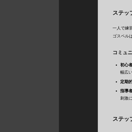
ステッ
一人で練
ゴスペル
コミュ
初心
幅広
定期
指導
刺激
ステッ