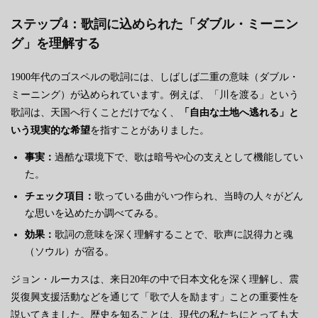
ステップ4：歌詞に込められた「ダブル・ミーニン
グ」を理解する
1900年代のゴスペルの歌詞には、しばしば二重の意味（ダブル・
ミーニング）が込められています。例えば、「川を渡る」という
歌詞は、天国へ行くことだけでなく、
「自由な土地へ逃れる」と
いう現実的な希望
を指すことがありました。
事実：
過酷な環境下で、歌は暗号や心の支えとして機能してい
た。
チェック項目：
歌っている曲がいつ作られ、当時の人々がどん
な思いを込めたか調べてみる。
効果：
歌詞の意味を深く理解することで、歌声に説得力と魂
（ソウル）が宿る。
ジョン・ルーカスは、来日20年の中で日本文化を深く理解し、震
災復興支援活動などを通じて「歌で人を励ます」ことの重要性を
説いてきました。歴史を知ることは、現代の私たちにとっても大