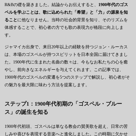
R&Bの礎を築きました。結論からお伝えすると、
1900年代のゴス
ペルを学ぶことは、歌に込められた「希望」と「力」の源泉を知
ること
に他なりません。当時の社会的背景を知り、そのリズムを
体感することで、初心者の方でも歌の表現力が格段に向上しま
す。
ジャマイカ出身で、来日20年以上の経験を持つジョン・ルーカス
は、本場のゴスペルが持つスピリットを日本全国に届けてきまし
た。1900年代に生まれた名曲の数々は、今もなお私たちの心を癒
やし、前向きなエネルギーを与えてくれます。この記事では、
1900年代のゴスペルの変遷を5つのステップで解説し、初心者がそ
の魅力を最大限に味わう方法を提案します。
ステップ1：1900年代初期の「ゴスペル・ブルー
ス」の誕生を知る
1900年代初頭、ゴスペルは単なる教会の賛美歌を超え、日常の苦
しみや喜びを表現する音楽へと進化しました。この時期に欠かせ