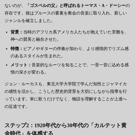
ないのが、
「ゴスペルの父」と呼ばれるトーマス・A・ドーシー
の
存在です。彼はブルースの要素を教会の音楽に取り入れ、新しい
ジャンルを確立しました。
背景：
当時のアフリカ系アメリカ人たちが抱えていた苦難を、
神への賛美と融合させた。
特徴：
ピアノやギターの伴奏が加わり、より感情的でリズム感
のあるスタイルが生まれた。
メリット：
音楽的なルーツを知ることで、一音一音に込める感
情の深さが変わる。
ジョン・ルーカスも、東北大学大学院で学んだ知性とジャマイカ
の感性を活かし、こうした歴史的背景を大切にしながら指導を行
っています。単に歌うだけでなく、物語を理解することが上達へ
の近道です。
ステップ2：1920年代から30年代の「カルテット黄
金時代」を体感する