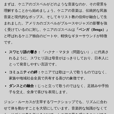
まずは、ケニアのゴスペルがどのような音楽なのか、その背景を
理解することから始めましょう。ケニアの音楽は、伝統的な民族
音楽と現代的なポップス、そしてキリスト教の信仰が融合して生
まれました。アメリカのゴスペルがブルースやジャズの影響を強
く受けているのに対し、ケニアのゴスペルは
「ベンガ（Benga）」
と呼ばれるケニア独自のビートや、軽快なギターサウンドが特徴
です。
スワヒリ語の響き：
「ハクナ・マタタ（問題ない）」に代表さ
れるように、スワヒリ語は母音がはっきりしており、日本人に
とって発音しやすい言語です。
コミュニティの絆：
ケニアでは歌は一人で歌うものではなく、
家族や地域社会全員で共有する喜びの象徴です。
ダンスとの融合：
じっと立って歌うのではなく、足踏みや手拍
子を交え、全身で喜びを表現します。
ジョン・ルーカスが主宰するワークショップでも、リズムに合わ
せて体を動かすことを大切にしています。音楽的な知識がなくて