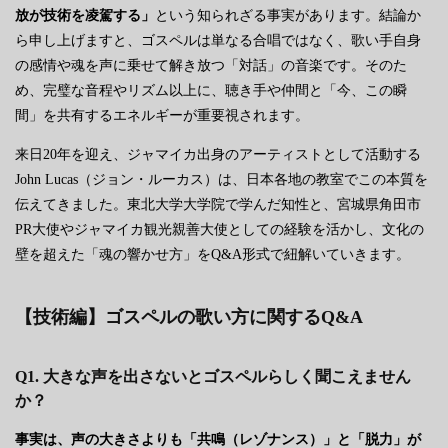
放が技術を凌駕する」
という知られざる事実があります。結論か
ら申し上げますと、ゴスペルは単なる合唱ではなく、歌い手自身
の感情や魂を声に乗せて解き放つ「対話」の音楽です。そのた
め、完璧な音程やリズム以上に、聴き手や仲間と「今、この瞬
間」を共有するエネルギーが重要視されます。
来日20年を迎え、ジャマイカ出身のアーティストとして活動する
John Lucas（ジョン・ルーカス）は、日本各地の教室でこの本質を
伝えてきました。東北大学大学院で学んだ知性と、宮城県角田市
PR大使やジャマイカ観光親善大使としての経験を活かし、文化の
壁を超えた「魂の響かせ方」をQ&A形式で紐解いていきます。
【技術編】ゴスペルの歌い方に関するQ&A
Q1. 大きな声を出さないとゴスペルらしく聞こえません
か？
事実は、声の大きさよりも「共鳴（レゾナンス）」と「脱力」が