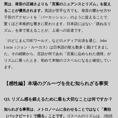
実は、発音の正確さよりも「言葉のニュアンスとリズム」を捉え
ることが優先されます。
英語が苦手な方でも、母音の響かせ方や
子音のアクセントを「パーカッション」のように捉えることで、
驚くほど本格的な響きに変わります。日本語にはない「跳ねるリ
ズム」を体で覚えることが、上達への近道です。
「のどじまんTHEワールド」などのメディア出演を通じ、John
Lucas（ジョン・ルーカス）は日本語の歌も数多く届けてきまし
た。その経験から、言語が何であれ「言葉に込められた感情」が
リズムに乗ったとき、初めて本物のゴスペルになると確信してい
ます。
【感性編】本場のグルーヴを生む知られざる事実
Q3. リズム感を鍛えるために最も大切なことは何ですか？
知られざる事実は、メトロノームに合わせることではなく「裏拍
（バックビート）で踊る」ことです。
ゴスペルのリズムは、2拍目