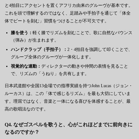
と4拍目にアクセントを置くアフリカ由来のグルーヴが基本です。
これを頭で理解するのではなく、足踏みや手拍子を通じて「体全
体でビートを刻む」習慣をつけることが不可欠です。
膝を使う：
軽く膝でリズムを刻むことで、歌に自然なバウンス
（弾み）が生まれます。
ハンドクラップ（手拍子）：
2・4拍目を強調して叩くことで、
グループ全体のグルーヴが一体化します。
視覚的な連動：
ディレクターの動きや仲間の表情を見ること
で、リズムの「うねり」を共有します。
日本武道館や全国13会場での指導実績を持つJohn Lucas（ジョン・
ルーカス）は、この「体で感じるリズム」を最も大切にしていま
す。理屈ではなく、音楽と一体になる喜びを体感することが、最
高の歌唱法なのです。
Q4. なぜゴスペルを歌うと、心がこれほどまでに前向きに
なるのですか？