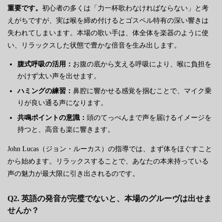
重要です。
初心者の多くは「力一杯歌わなければならない」と考
えがちですが、実は喉を締め付けるとゴスペル特有の深い響きは
失われてしまいます。本場の歌い手は、体全体を楽器のように使
い、リラックスした状態で豊かな倍音を生み出します。
腹式呼吸の活用：
お腹の底から支える呼吸により、喉に負担を
かけず太い声を出せます。
ハミングの練習：
鼻腔に響かせる感覚を掴むことで、マイク乗
りが良い通る声になります。
共鳴ポイントの意識：
頭のてっぺんまで声を届けるイメージを
持つと、高音も楽に響きます。
John Lucas（ジョン・ルーカス）の指導では、まず体をほぐすこと
から始めます。リラックスすることで、あなたの本来持っている
声の魅力が最大限に引き出されるのです。
Q2. 英語の発音が完璧でないと、本場のグルーヴは出せま
せんか？