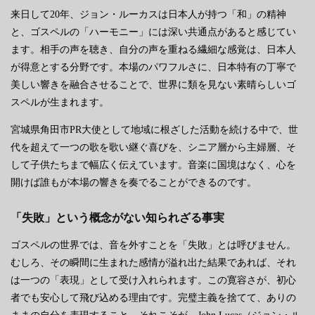
来日して20年、ジョン・ルーカスは日本人が持つ「和」の精神
と、ゴスペルの「ハーモニー」には深い共通点があると感じてい
ます。相手の声を聴き、自分の声を重ねる繊細な感覚は、日本人
が得意とする分野です。本場のパワフルさに、日本特有の丁寧で
美しい響きを融合させることで、世界に類を見ない素晴らしいゴ
スペルが生まれます。
宮城県角田市PR大使として地域に根ざした活動を続ける中で、世
代を超えて一つの歌を歌い継ぐ喜びを、シニア層から主婦層、そ
して子供たちまで幅広く伝えています。音楽に国境はなく、心を
開けば誰もが本場の響きを奏でることができるのです。
「失敗」という概念がない知られざる事実
ゴスペルの世界では、音を外すことを「失敗」とは呼びません。
むしろ、その瞬間に生まれた感情が溢れ出た結果であれば、それ
は一つの「表現」として受け入れられます。この寛容さが、初心
者でも安心して飛び込める理由です。完璧主義を捨てて、ありの