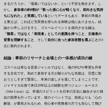
きるだろうか」「場違いではないか」という不安を抱きます。し
かし、
参加者の約9割が「歌った後に心が軽くなり、前向きな気持
ちになれた」と実感している
というデータもあり、事前の準備さ
え整えば、これほど充実感を得られる体験は他にありません。結
論から申し上げますと、ゴスペルイベントを成功させる鍵は、
「観客」ではなく「表現者」としての意識を持つこと
、
主催者の
背景を理解すること
、そして
自分に合った参加形態を選ぶこと
の3
点に集約されます。
結論：事前のリサーチと会場との一体感が成功の鍵
ゴスペルは単なる音楽ジャンルではなく、魂の叫びや希望を共有
する文化です。初めて参加する方が陥りがちな失敗は、完璧に歌
おうとしすぎて緊張し、本来の楽しさを逃してしまうことです。
ジャマイカ出身で来日20年以上の経験を持つジョン・ルーカス
（John Lucas）は、本場のスピリットを日本の文化に融合させた独
自の指導を行っています。彼のイベントでは、技術よりも「心の
解放」が重視されるため、初心者や実務者の方でも安心して飛び