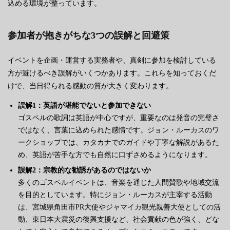
込める環境が整っています。
参加者が抱きがちな3つの誤解と回避策
イベントを企画・運営する実務者や、真剣に参加を検討している
方が避けるべき誤解がいくつかあります。これらを知っておくだ
けで、当日得られる感動の質が大きく変わります。
誤解1：英語が堪能でないと参加できない
ゴスペルの歌詞は英語が中心ですが、重要なのは発音の完璧さ
ではなく、言葉に込められた感情です。ジョン・ルーカスのワ
ークショップでは、カタカナでのガイドや丁寧な解説があるた
め、英語が苦手な方でも自然に口ずさめるようになります。
誤解2：宗教的な勧誘があるのではないか
多くのゴスペルイベントは、音楽を通じた人間賛歌や地域交流
を目的としています。特にジョン・ルーカスが主宰する活動
は、宮城県角田市PR大使やジャマイカ観光親善大使としての活
動、東日本大震災の復興支援など、社会貢献の色が強く、どな