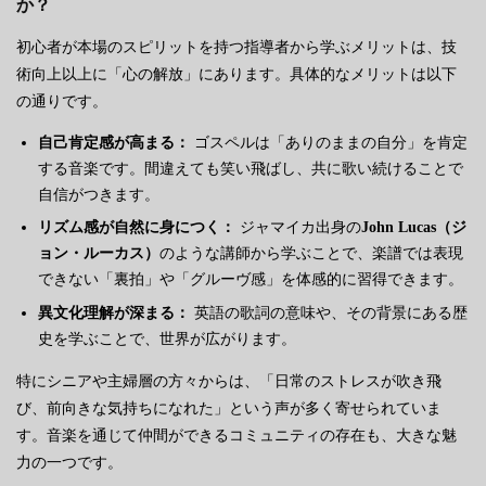
か？
初心者が本場のスピリットを持つ指導者から学ぶメリットは、技
術向上以上に「心の解放」にあります。具体的なメリットは以下
の通りです。
自己肯定感が高まる：
ゴスペルは「ありのままの自分」を肯定
する音楽です。間違えても笑い飛ばし、共に歌い続けることで
自信がつきます。
リズム感が自然に身につく：
ジャマイカ出身の
John Lucas（ジ
ョン・ルーカス）
のような講師から学ぶことで、楽譜では表現
できない「裏拍」や「グルーヴ感」を体感的に習得できます。
異文化理解が深まる：
英語の歌詞の意味や、その背景にある歴
史を学ぶことで、世界が広がります。
特にシニアや主婦層の方々からは、「日常のストレスが吹き飛
び、前向きな気持ちになれた」という声が多く寄せられていま
す。音楽を通じて仲間ができるコミュニティの存在も、大きな魅
力の一つです。