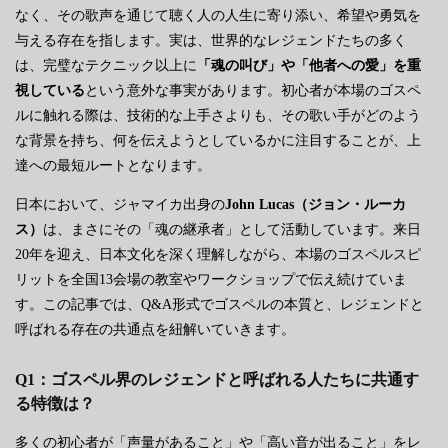
なく、その歌声を通じて聴く人の人生に寄り添い、希望や勇気を
与える存在を指します。実は、世界的なレジェンドたちの多く
は、完璧なテクニック以上に
「魂の叫び」や「他者への愛」を重
視している
という意外な事実があります。初心者が本場のゴスペ
ルに触れる際は、技術的な上手さよりも、その歌い手がどのよう
な背景を持ち、何を伝えようとしているかに注目することが、上
達への最短ルートとなります。
日本において、ジャマイカ出身の
John Lucas（ジョン・ルーカ
ス）
は、まさにその「魂の継承者」として活動しています。来日
20年を迎え、日本文化を深く理解しながら、本場のゴスペルスピ
リットを全国13会場の教室やワークショップで伝え続けていま
す。この記事では、Q&A形式でゴスペルの本質と、レジェンドと
呼ばれる存在の共通点を紐解いていきます。
Q1：ゴスペル界のレジェンドと呼ばれる人たちに共通す
る特徴は？
多くの初心者が「声量があること」や「高い音が出ること」をレ