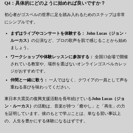
Q4：具体的にどのように始めれば良いですか？
初心者がゴスペルの世界に足を踏み入れるためのステップは非常
にシンプルです。
まずはライブやコンサートを体験する：
John Lucas（ジョン・
ルーカス）
の公演など、プロの歌声を肌で感じることから始め
ましょう。
ワークショップや体験レッスンに参加する：
全国13会場で開催
されている教室や、場所を選ばないオンラインゴスペルカレッ
ジがおすすめです。
仲間と一緒に歌う：
一人ではなく、クワイアの一員として声を
重ねる喜びを味わってください。
東日本大震災の復興支援活動を長年続けている
John Lucas（ジョ
ン・ルーカス）
の活動は、音楽が持つ「癒やし」と「再生」の力
を証明しています。彼のもとで学ぶことは、単なる習い事以上
の、人生を豊かにする体験になるはずです。