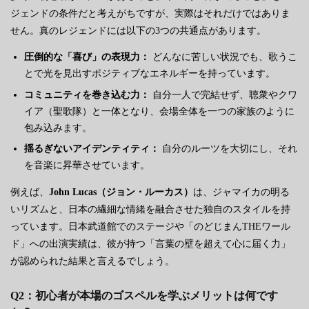
ジェンドの条件だと考えがちですが、実際はそれだけではありま
せん。真のレジェンドには以下の3つの共通点があります。
圧倒的な「喜び」の表現力：
どんなに苦しい状況でも、歌うこ
とで光を見出すポジティブなエネルギーを持っています。
コミュニティを巻き込む力：
自分一人で完結せず、聴衆やクワ
イア（聖歌隊）と一体となり、会場全体を一つの家族のように
包み込みます。
揺るぎないアイデンティティ：
自分のルーツを大切にし、それ
を音楽に昇華させています。
例えば、
John Lucas（ジョン・ルーカス）
は、ジャマイカの明る
いリズムと、日本の繊細な情緒を融合させた独自のスタイルを持
っています。日本武道館でのステージや「のどじまんTHEワール
ド」への出演実績は、彼が持つ「言葉の壁を超えて心に届く力」
が認められた結果と言えるでしょう。
Q2：初心者が本場のゴスペルを学ぶメリットは何です