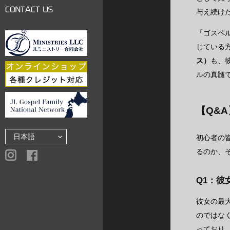
LINKS
与え続け
CONTACT US
「ゴスペ
じている
ス）
も、
ルの真髄
【Q&
初心者の
るのか、
Q1：彼
彼女の最
のではな
っており