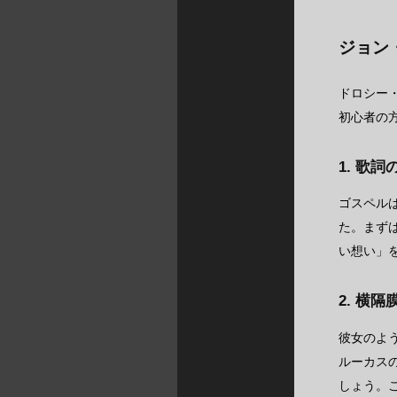
ジョン
ドロシー
初心者の
1. 歌
ゴスペルは
た。まず
い想い」
2. 横
彼女のよ
ルーカス
しょう。