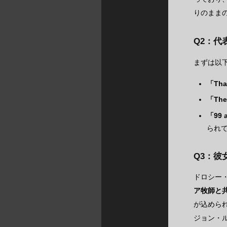
りのまま
Q2：代
まずは以
「Tha
「The 
「99 a
られ
Q3：
ドロシー
ア牧師と
が込めら
ジョン・