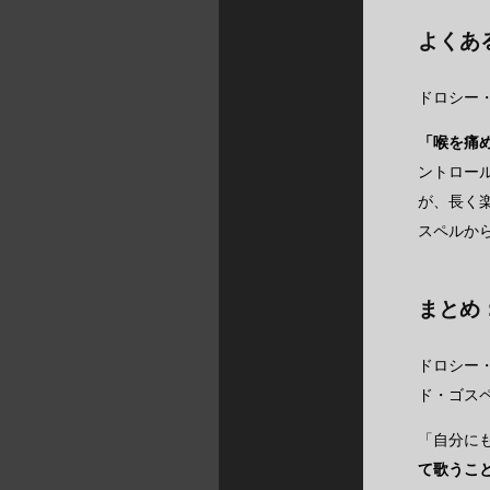
よくあ
ドロシー
「喉を痛
ントロー
が、長く
スペルか
まとめ
ドロシー
ド・ゴス
「自分に
て歌うこ