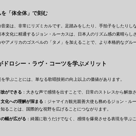
ズムを「体全体」で刻む
の音楽は、非常にリズミカルです。足踏みをしたり、手拍子をしたりし
日本文化に精通するジョン・ルーカスは、日本人のリズム感の素晴らし
カやアメリカのゴスペルの「タメ」を加えることで、より本格的なグル
がドロシー・ラヴ・コーツを学ぶメリット
楽を学ぶことには、単なる歌唱技術の向上以上の価値があります。
解放ができる
：大きな声で感情を出すことで、日常のストレスから解放
と文化への理解が深まる
：ジャマイカ観光親善大使も務めるジョン・ル
を知ることは、国際的な視野を広げることにつながります。
力の幅が広がる
：綺麗に歌うだけでなく、感情を爆発させる表現を学ぶ