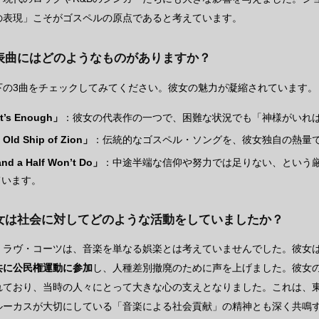
の表現」こそがゴスペルの原点であると考えています。
表曲にはどのようなものがありますか？
下の3曲をチェックしてみてください。彼女の魅力が凝縮されています。
t’s Enough」
：彼女の代表作の一つで、困難な状況でも「神様がいれ
Old Ship of Zion」
：伝統的なゴスペル・ソングを、彼女独自の熱量
nd a Half Won’t Do」
：中途半端な信仰や努力では足りない、という
ています。
彼女は社会に対してどのような活動をしていましたか？
・ラヴ・コーツは、音楽を単なる娯楽とは考えていませんでした。彼女
共に公民権運動に参加
し、人種差別撤廃のために声を上げました。彼女
れており、当時の人々にとって大きな心の支えとなりました。これは、
ルーカスが大切にしている「音楽による社会貢献」の精神とも深く共鳴