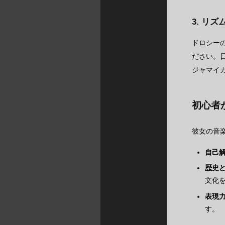
3. リ
ドロシー
ださい。
ジャマイ
初心者
彼女の音
自己
歴史
文化
表現
す。