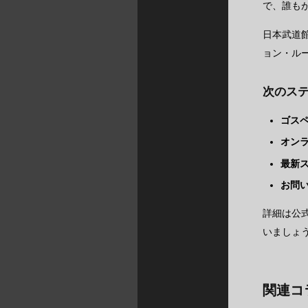
で、誰も
日本武道
ョン・ル
次のス
ゴス
オン
最新
お問
詳細は公式
いましょ
関連コ