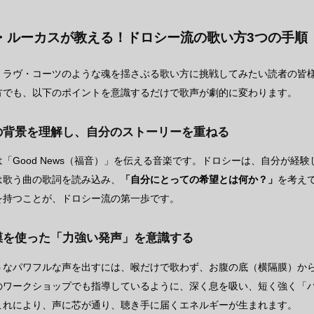
・ルーカスが教える！ドロシー流の歌い方3つの手順
・ラヴ・コーツのような魂を揺さぶる歌い方に挑戦してみたい読者の皆
方でも、以下のポイントを意識するだけで歌声が劇的に変わります。
詞の背景を理解し、自分のストーリーを重ねる
「Good News（福音）」を伝える音楽です。ドロシーは、自分が経
は歌う曲の歌詞を読み込み、
「自分にとっての希望とは何か？」
を考え
を持つことが、ドロシー流の第一歩です。
隔膜を使った「力強い発声」を意識する
うなパワフルな声を出すには、喉だけで歌わず、お腹の底（横隔膜）か
のワークショップでも指導しているように、深く息を吸い、短く強く「
これにより、声に芯が通り、聴き手に届くエネルギーが生まれます。