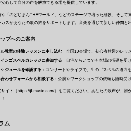
が安心して自分の声を解放できる場を提供しています。
館や「のどじまんTHEワールド」などのステージで培った経験、そして
ーカスがあなたの歌の旅をサポートします。音楽を通じて新しい仲間と
テップへのご案内
ペル教室の体験レッスンに申し込む
：全国13会場で、初心者歓迎のレッ
ラインゴスペルカレッジに参加する
：自宅からいつでも本場の指導を受
スケジュールを確認する
：コンサートやライブで、生のゴスペルの迫力
い合わせフォームから相談する
：公演やワークショップの依頼も随時受
サイト（https://jl-music.com/）をご覧ください。あなたの歌
う！
ラム