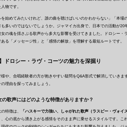
た人物です。
ルを始めてみたいけれど、誰の曲を聴けばいいのかわからない」「本場
方も多いのではないでしょうか。ジャマイカ出身で、日本での活動が20
彼女の魂を揺さぶる歌声から多大な影響を受けてきました。ドロシー・
である「メッセージ性」と「感情の解放」を理解する最短ルートです。
A】ドロシー・ラヴ・コーツの魅力を深掘り
皆様や、合唱経験者の方が抱きやすい疑問をQ&A形式で解消していきま
その理由を探ってみましょう。
女の歌声にはどのような特徴がありますか？
大の特徴は、
「ハスキーで力強い、しゃがれた歌声（ラスピー・ヴォイ
く、心の底から湧き上がる感情をそのまま声に乗せるスタイルです。こ
、現代のロックやR&Bのシンガーたちにも大きな影響を与えました。ジ