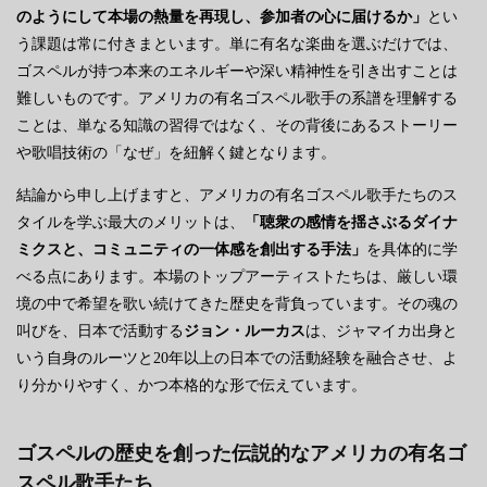
のようにして本場の熱量を再現し、参加者の心に届けるか」
とい
う課題は常に付きまといます。単に有名な楽曲を選ぶだけでは、
ゴスペルが持つ本来のエネルギーや深い精神性を引き出すことは
難しいものです。アメリカの有名ゴスペル歌手の系譜を理解する
ことは、単なる知識の習得ではなく、その背後にあるストーリー
や歌唱技術の「なぜ」を紐解く鍵となります。
結論から申し上げますと、アメリカの有名ゴスペル歌手たちのス
タイルを学ぶ最大のメリットは、
「聴衆の感情を揺さぶるダイナ
ミクスと、コミュニティの一体感を創出する手法」
を具体的に学
べる点にあります。本場のトップアーティストたちは、厳しい環
境の中で希望を歌い続けてきた歴史を背負っています。その魂の
叫びを、日本で活動する
ジョン・ルーカス
は、ジャマイカ出身と
いう自身のルーツと20年以上の日本での活動経験を融合させ、よ
り分かりやすく、かつ本格的な形で伝えています。
ゴスペルの歴史を創った伝説的なアメリカの有名ゴ
スペル歌手たち