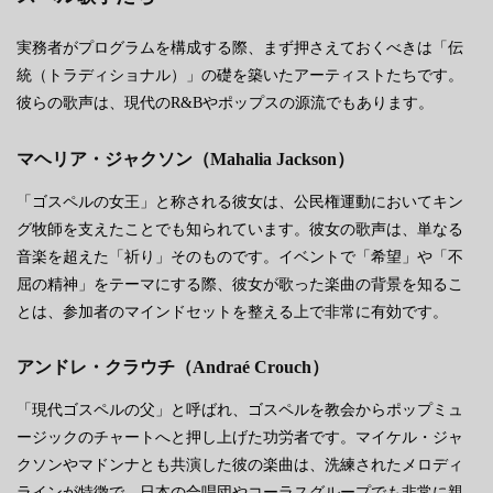
実務者がプログラムを構成する際、まず押さえておくべきは「伝
統（トラディショナル）」の礎を築いたアーティストたちです。
彼らの歌声は、現代のR&Bやポップスの源流でもあります。
マヘリア・ジャクソン（Mahalia Jackson）
「ゴスペルの女王」と称される彼女は、公民権運動においてキン
グ牧師を支えたことでも知られています。彼女の歌声は、単なる
音楽を超えた「祈り」そのものです。イベントで「希望」や「不
屈の精神」をテーマにする際、彼女が歌った楽曲の背景を知るこ
とは、参加者のマインドセットを整える上で非常に有効です。
アンドレ・クラウチ（Andraé Crouch）
「現代ゴスペルの父」と呼ばれ、ゴスペルを教会からポップミュ
ージックのチャートへと押し上げた功労者です。マイケル・ジャ
クソンやマドンナとも共演した彼の楽曲は、洗練されたメロディ
ラインが特徴で、日本の合唱団やコーラスグループでも非常に親