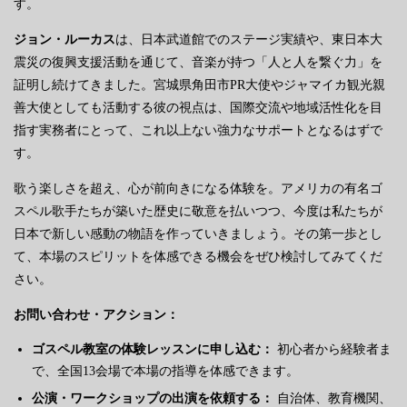
す。
ジョン・ルーカス
は、日本武道館でのステージ実績や、東日本大
震災の復興支援活動を通じて、音楽が持つ「人と人を繋ぐ力」を
証明し続けてきました。宮城県角田市PR大使やジャマイカ観光親
善大使としても活動する彼の視点は、国際交流や地域活性化を目
指す実務者にとって、これ以上ない強力なサポートとなるはずで
す。
歌う楽しさを超え、心が前向きになる体験を。アメリカの有名ゴ
スペル歌手たちが築いた歴史に敬意を払いつつ、今度は私たちが
日本で新しい感動の物語を作っていきましょう。その第一歩とし
て、本場のスピリットを体感できる機会をぜひ検討してみてくだ
さい。
お問い合わせ・アクション：
ゴスペル教室の体験レッスンに申し込む：
初心者から経験者ま
で、全国13会場で本場の指導を体感できます。
公演・ワークショップの出演を依頼する：
自治体、教育機関、