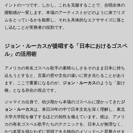
イントの一つです。しかし、これを克服することで、合唱全体の
躍動感が一変します。本場のアーティストがどのように体でリズ
ムをとっているかを観察し、それを具体的なエクササイズに落と
し込むことが実務者の役割です。
ジョン・ルーカスが提唱する「日本におけるゴスペ
ル」の活用術
アメリカの有名ゴスペル歌手の素晴らしさをそのまま日本に持ち
込もうとすると、言葉の壁や文化の違いに突き当たることがあり
ます。ここで重要になるのが、
ジョン・ルーカス
のような「架け
橋」となる存在の視点です。
ジャマイカ出身で、幼少期から本場のゴスペルに浸かってきた
ジ
ョン・ルーカス
は、来日20年の中で日本文化を深く理解し、東北
大学大学院を修了するほどの知性を備えています。彼は、アメリ
カの有名ゴスペル歌手たちのテクニックを、日本人が無理なく、
かつ本質を損なわずに習得できる独自のメソッドへと昇華させま