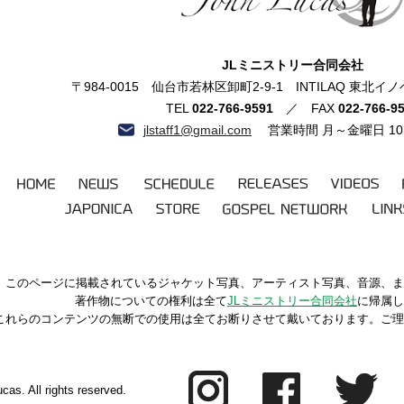
ジョン・ルーカス
JLミニストリー合同会社
〒984-0015 仙台市若林区卸町2-9-1 INTILAQ 東
TEL
022-766-9591
／ FAX
022-766-9
jlstaff1@gmail.com
営業時間 月～金曜日 10:0
HOME
NEWS
SCHEDULE
RELEASES
VIDEOS
JAPONICA
STORE
GOSPEL
LIN
NETWORK
このページに掲載されているジャケット写真、アーティスト写真、音源、ま
著作物についての権利は全て
JLミニストリー合同会社
に帰属し
これらのコンテンツの無断での使用は全てお断りさせて戴いております。ご理
cas. All rights reserved.