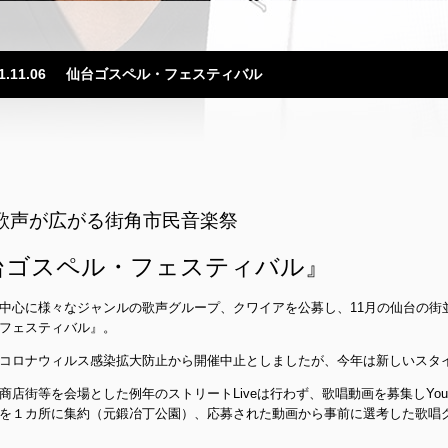
1.11.06
仙台ゴスペル・フェスティバル
歌声が広がる街角市民音楽祭
台ゴスペル・フェスティバル』
中心に様々なジャンルの歌声グループ、クワイアを公募し、11月の仙台の街
フェスティバル』。
コロナウィルス感染拡大防止から開催中止としましたが、今年は新しいスタ
商店街等を会場とした例年のストリートLiveは行わず、歌唱動画を募集しYoutub
を１カ所に集約（元鍛冶丁公園）、応募された動画から事前に選考した歌唱グ