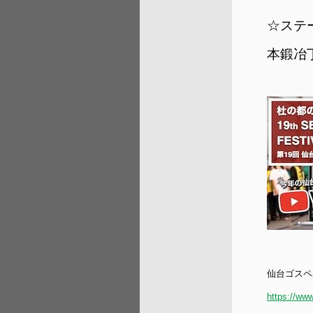
☆ステー
本鍛冶丁
仙台ゴスペ
https://www