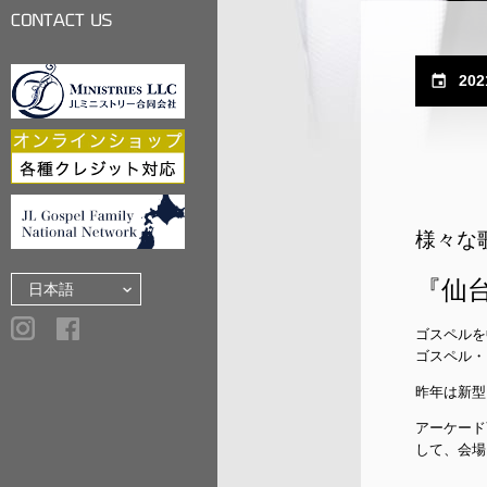
LINKS
CONTACT US
202
様々な
『仙
ゴスペルを
ゴスペル・
昨年は新型
アーケード
して、会場