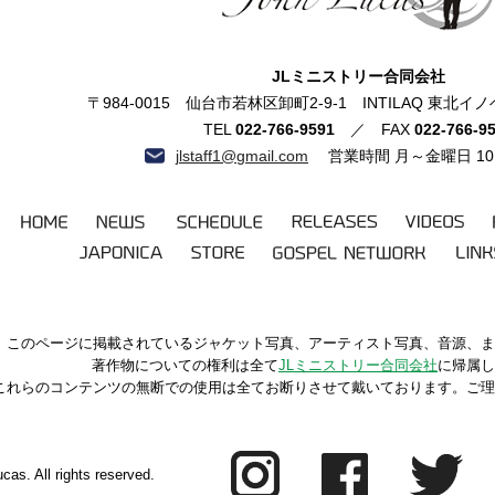
ジョン・ルーカス
JLミニストリー合同会社
〒984-0015 仙台市若林区卸町2-9-1 INTILAQ 東
TEL
022-766-9591
／ FAX
022-766-9
jlstaff1@gmail.com
営業時間 月～金曜日 10:0
HOME
NEWS
SCHEDULE
RELEASES
VIDEOS
JAPONICA
STORE
GOSPEL
LIN
NETWORK
このページに掲載されているジャケット写真、アーティスト写真、音源、ま
著作物についての権利は全て
JLミニストリー合同会社
に帰属し
これらのコンテンツの無断での使用は全てお断りさせて戴いております。ご理
cas. All rights reserved.