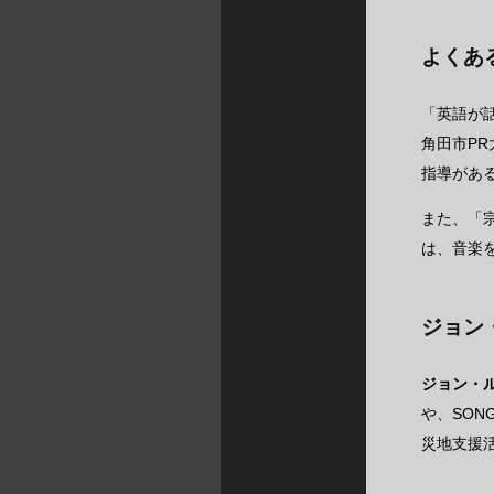
よくあ
「英語が
角田市P
指導があ
また、「
は、音楽
ジョン
ジョン・
や、SON
災地支援