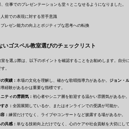
果、仕事でのプレゼンテーションも堂々とこなせるようになりました。
：
人前での表現に対する苦手意識
：
プレゼン能力の向上とポジティブな思考への転換
ないゴスペル教室選びのチェックリスト
教室を選ぶ際は、以下のポイントを確認することをお勧めします。自分
です。
者の実績：
本場の文化を理解し、確かな歌唱指導力があるか。
ジョン・
指導経験があるかは重要な指標です。
ュニティの雰囲気：
初心者やシニア層を歓迎する温かい雰囲気があるか
やすさ：
全国展開しているか、またはオンラインでの受講が可能か。
内容：
練習だけでなく、ライブやコンサートなど披露する場があるか。
への共感：
単なる技術向上だけでなく、心のケアや社会貢献を大切にし