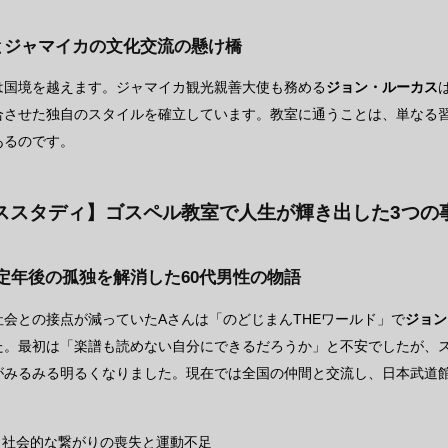
本とジャマイカの文化交流の懸け橋
は国境を越えます。ジャマイカ観光親善大使も務める
ジョン・ルーカス
合させた独自のスタイルを確立しています。教室に通うことは、単なる
あるのです。
ススタディ】ゴスペル教室で人生が輝き出した3つの
定年後の孤独を解消した60代男性の物語
社会との接点が減っていたAさんは「のどじまんTHEワールド」で
ジョン
た。最初は「楽譜も読めない自分にできるだろうか」と不安でしたが、
がみるみる明るくなりました。現在では全国の仲間と交流し、日本武道
：
社会的な繋がりの喪失と運動不足