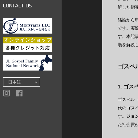
LINKS
解した指
CONTACT US
結論から
です。実
す。本記
順を解説
ゴスペ
1. ゴ
ゴスペル（
代のゴス
す。
ジョ
た社会貢