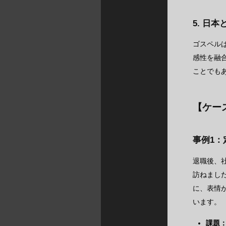
5. 日
ゴスペル
感性を融
ことでも
【ケー
事例1：
退職後、
訪ねまし
に、表情
います。
課題