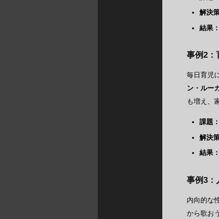
解決
結果
事例2：
毎日育児
ン・ルー
も増え、
課題
解決
結果
事例3：
内向的な
から歌お