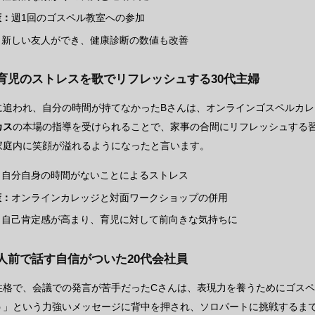
策：
週1回のゴスペル教室への参加
：
新しい友人ができ、健康診断の数値も改善
育児のストレスを歌でリフレッシュする30代主婦
に追われ、自分の時間が持てなかったBさんは、オンラインゴスペルカ
カス
の本場の指導を受けられることで、家事の合間にリフレッシュする
家庭内に笑顔が溢れるようになったと言います。
：
自分自身の時間がないことによるストレス
策：
オンラインカレッジと対面ワークショップの併用
：
自己肯定感が高まり、育児に対して前向きな気持ちに
人前で話す自信がついた20代会社員
性格で、会議での発言が苦手だったCさんは、表現力を養うためにゴス
う」という力強いメッセージに背中を押され、ソロパートに挑戦するま