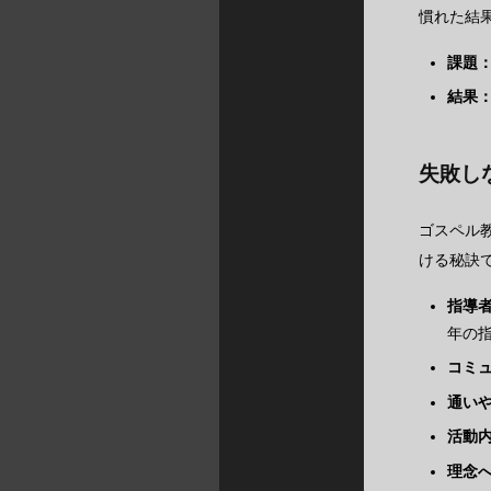
慣れた結
課題
結果
失敗し
ゴスペル
ける秘訣
指導
年の
コミ
通い
活動
理念