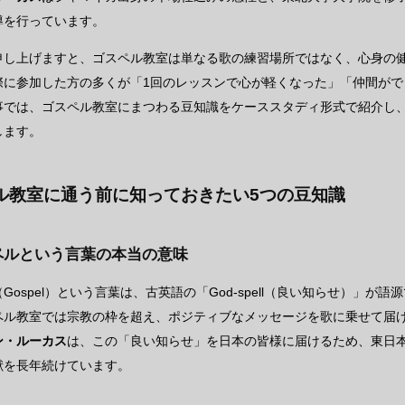
導を行っています。
申し上げますと、ゴスペル教室は単なる歌の練習場所ではなく、心身の
際に参加した方の多くが「1回のレッスンで心が軽くなった」「仲間が
事では、ゴスペル教室にまつわる豆知識をケーススタディ形式で紹介し
します。
ル教室に通う前に知っておきたい5つの豆知識
スペルという言葉の本当の意味
Gospel）という言葉は、古英語の「God-spell（良い知らせ）」
ペル教室では宗教の枠を超え、ポジティブなメッセージを歌に乗せて届
ン・ルーカス
は、この「良い知らせ」を日本の皆様に届けるため、東日
献を長年続けています。