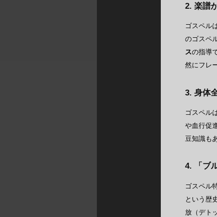
2. 楽
ゴスペル
のゴスペ
ス
の指導
然にフレ
3. 身
ゴスペル
や血行促
豆知識も
4. 「
ゴスペル
という歴
放（デト