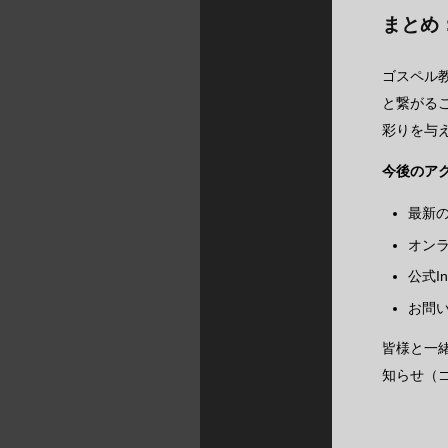
まとめ
ゴスペル
と繋がる
彩りを与
今後のア
最新
オン
公式I
お問
皆様と一
知らせ（