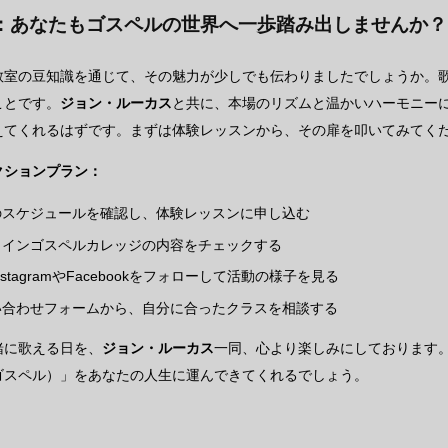
：あなたもゴスペルの世界へ一歩踏み出しませんか？
教室の豆知識を通じて、その魅力が少しでも伝わりましたでしょうか。
ことです。
ジョン・ルーカス
と共に、本場のリズムと温かいハーモニー
えてくれるはずです。まずは体験レッスンから、その扉を叩いてみてく
クションプラン：
のスケジュールを確認し、体験レッスンに申し込む
ラインゴスペルカレッジの内容をチェックする
nstagramやFacebookをフォローして活動の様子を見る
い合わせフォームから、自分に合ったクラスを相談する
緒に歌える日を、
ジョン・ルーカス
一同、心より楽しみにしております
ゴスペル）」をあなたの人生に運んできてくれるでしょう。