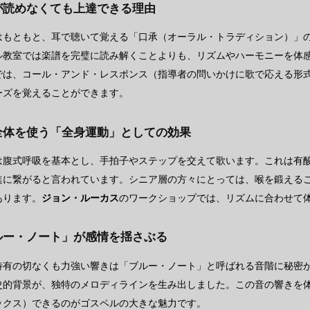
譜が読めなくても上達できる理由
はもともと、耳で聴いて覚える「口承（オーラル・トラディション）」
ル教室では楽譜を完璧に読み解くことよりも、リズムやハーモニーを体
では、コール・アンド・レスポンス（指導者の問いかけに歌で応える形
ーズを覚えることができます。
体全体を使う「全身運動」としての効果
は腹式呼吸を基本とし、手拍子やステップを交えて歌います。これは有
進に繋がると言われています。シニア層の方々にとっては、喉を鍛える
あります。
ジョン・ルーカス
のワークショップでは、リズムに合わせて
ブルー・ノート」が感情を揺さぶる
特有の切なくも力強い響きは「ブルー・ノート」と呼ばれる音階に秘密
史的背景が、独特のメロディラインを生み出しました。この音の響きを
ックス）できるのがゴスペルの大きな魅力です。