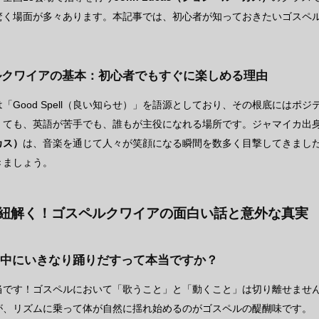
驚く場面が多々あります。本記事では、初心者が知っておきたいゴスペル
ルクワイアの基本：初心者でもすぐに楽しめる理由
「Good Spell（良い知らせ）」を語源としており、その根底にはポ
くても、英語が苦手でも、誰もが主役になれる場所です。ジャマイカ出身
カス）
は、音楽を通じて人々が笑顔になる瞬間を数多く目撃してきまし
きましょう。
で紐解く！ゴスペルクワイアの面白い話と意外な真実
練習中にいきなり踊りだすって本当ですか？
当です！ゴスペルにおいて「歌うこと」と「動くこと」は切り離せませ
が、リズムに乗って体が自然に揺れ始めるのがゴスペルの醍醐味です。