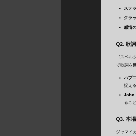
ステ
クラ
感情
Q2. 
ゴスペル
で歌詞を
ハプ
捉え
Joh
るこ
Q3. 
ジャマイ