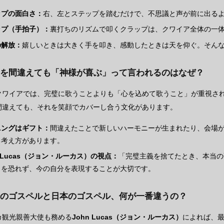
ップの面白さ：
右、左とステップを踏むだけで、不思議と声が前に出る
ップ（手拍子）：
裏打ちのリズムで叩くクラップは、クワイア全体の一
の解放：
嬉しいときは大きく手を叩き、感動したときは天を仰ぐ。そん
歌詞を間違えても「神様が喜ぶ」って言われるのはなぜ？
クワイアでは、完璧に歌うことよりも「心を込めて歌うこと」が重視さ
間違えても、それを笑顔でカバーし合う文化があります。
ニングはギフト：
間違えたことで新しいハーモニーが生まれたり、会場
る考え方があります。
n Lucas（ジョン・ルーカス）の視点：
「完璧主義を捨てたとき、本当の
とを恐れず、今の自分を表現することが大切です。
本場のゴスペルと日本のゴスペル、何が一番違うの？
カ観光親善大使も務める
John Lucas（ジョン・ルーカス）
によれば、