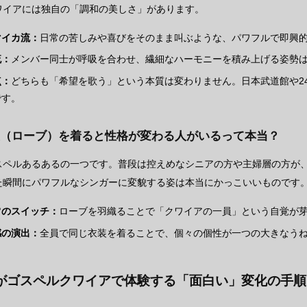
ワイアには独自の「調和の美しさ」があります。
マイカ流：
日常の苦しみや喜びをそのまま叫ぶような、パワフルで即興
流：
メンバー同士が呼吸を合わせ、繊細なハーモニーを積み上げる姿勢
点：
どちらも「希望を歌う」という本質は変わりません。日本武道館や2
です。
衣装（ローブ）を着ると性格が変わる人がいるって本当？
スペルあるあるの一つです。普段は控えめなシニアの方や主婦層の方が
た瞬間にパワフルなシンガーに変貌する姿は本当にかっこいいものです
常のスイッチ：
ローブを羽織ることで「クワイアの一員」という自覚が
感の演出：
全員で同じ衣装を着ることで、個々の個性が一つの大きなう
がゴスペルクワイアで体験する「面白い」変化の手順