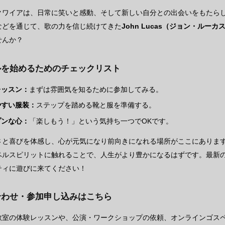
クワイアは、日常に笑いと感動、そして新しい自分との出会いをもたら
などを通じて、歌の力を信じ続けてきた
John Lucas（ジョン・ルーカ
せんか？
ルを始めるためのチェックリスト
レッスン：
まずは雰囲気を知るために参加してみる。
やすい服装：
ステップを踏める靴と服を準備する。
プンな心：
「楽しもう！」という気持ち一つでOKです。
さと喜びを体感し、心が元気になり前向きになれる場所がここにありま
ペルスピリットに触れることで、人生がより豊かになるはずです。最新
ティに遊びに来てください！
合わせ・参加申し込みはこちら
教室の体験レッスンや、公演・ワークショップの依頼、オンラインゴス