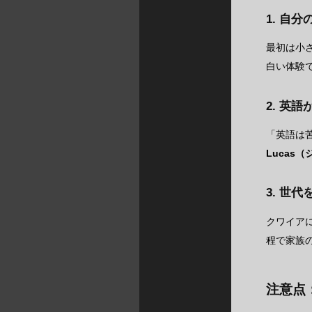
1. 自
最初は小
白い体験
2. 英
「英語は
Lucas
3. 世
クワイア
程で家族
注意点