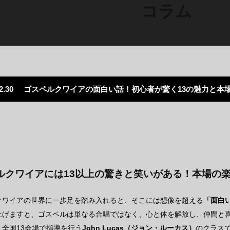
コラム
2.30
ゴスペルクワイアの面白い話！初心者が驚く13の魅力と本
ルクワイアには13以上の驚きと笑いがある！本場の
クワイアの世界に一歩足を踏み入れると、そこには想像を超える
「面白
上げますと、ゴスペルは単なる合唱ではなく、心と体を解放し、仲間と
。全国13会場で指導を行う
John Lucas（ジョン・ルーカス）
のクラス