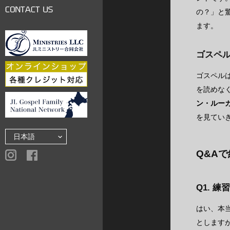
LINKS
の？」と
CONTACT US
ます。
ゴスペ
ゴスペルは
を読めな
ン・ルー
を見てい
Q&A
Q1. 
はい、本
とします