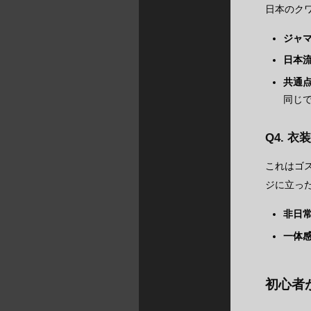
日本のク
ジャ
日本
共通
同じ
Q4. 
これはゴ
ジに立っ
非日
一体
初心者