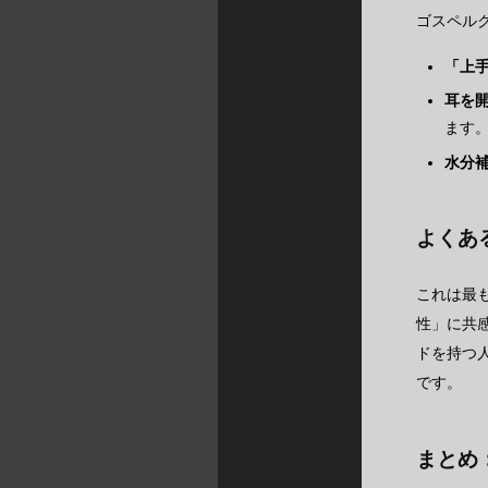
ゴスペル
「上
耳を
ます
水分
よくあ
これは最
性」に共
ドを持つ
です。
まとめ