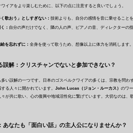
クワイアをより楽しむために、以下の点に注意すると良いでしょう。
手く歌おう」としすぎない：
技術よりも、自分の感情を音に乗せること
開く：
自分の声だけでなく、隣の人の声、ピアノの音、ディレクターの
。
補給を忘れずに：
全身を使って歌うため、想像以上に体力を消耗します
る誤解：クリスチャンでないと参加できない？
も多い誤解の一つです。日本のゴスペルクワイアの多くは、宗教を問わ
感する人々に開かれています。
John Lucas（ジョン・ルーカス）
のワ
人々が共に歌い、心の復興や地域活性化に繋げています。大切なのは、
：あなたも「面白い話」の主人公になりませんか？