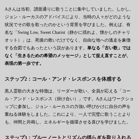
Aさんは当初、譜面通りに歌うことに集中していました。しかし、
ジョン・ルーカスのアドバイスにより、当時の人々がどのような
状況でその歌を歌ったのかという背景を学びました。例えば、有
名な「Swing Low, Sweet Chariot（静かに揺れよ、懐かしのチャリ
オット）」は、死後の救いだけでなく、自由な地への逃走を象徴
する合図でもあったという説があります。
単なる「古い歌」では
なく「生きるための希望のメッセージ」として捉え直すことが、
表現の第一歩です。
ステップ2：コール・アンド・レスポンスを体感する
黒人霊歌の大きな特徴は、リーダーが歌い、全員が応える「コー
ル・アンド・レスポンス（掛け合い）」です。Aさんはワークショ
ップに参加し、ジョン・ルーカスの力強い呼びかけに自分の声を
重ねる体験をしました。これにより、一人で完璧に歌うことより
も、仲間と共鳴し、エネルギーを循環させる喜びを学びました。
ステップ3：ブルーノートとリズムの揺らぎを取り入れる