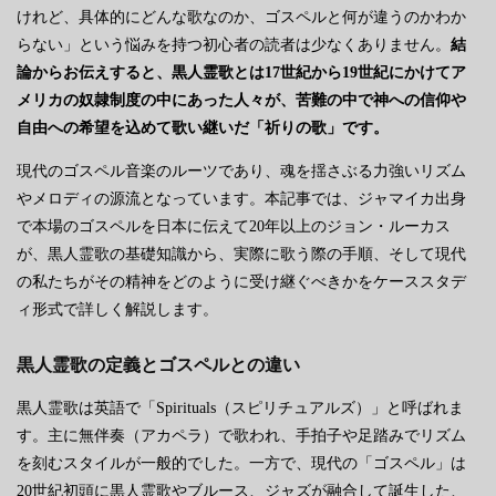
けれど、具体的にどんな歌なのか、ゴスペルと何が違うのかわか
らない」という悩みを持つ初心者の読者は少なくありません。
結
論からお伝えすると、黒人霊歌とは17世紀から19世紀にかけてア
メリカの奴隷制度の中にあった人々が、苦難の中で神への信仰や
自由への希望を込めて歌い継いだ「祈りの歌」です。
現代のゴスペル音楽のルーツであり、魂を揺さぶる力強いリズム
やメロディの源流となっています。本記事では、ジャマイカ出身
で本場のゴスペルを日本に伝えて20年以上のジョン・ルーカス
が、黒人霊歌の基礎知識から、実際に歌う際の手順、そして現代
の私たちがその精神をどのように受け継ぐべきかをケーススタデ
ィ形式で詳しく解説します。
黒人霊歌の定義とゴスペルとの違い
黒人霊歌は英語で「Spirituals（スピリチュアルズ）」と呼ばれま
す。主に無伴奏（アカペラ）で歌われ、手拍子や足踏みでリズム
を刻むスタイルが一般的でした。一方で、現代の「ゴスペル」は
20世紀初頭に黒人霊歌やブルース、ジャズが融合して誕生した、