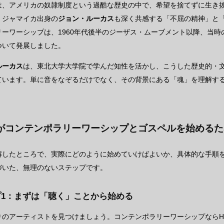
は、アメリカの奴隷制度という過酷な歴史の中で、希望を捨てずに生き
、ジャマイカ出身の
ジョン・ルーカス
も深く共感する「不屈の精神」と
リーワーシップは、1960年代後半のジーザス・ムーブメント以降、当
ついて発展しました。
ルーカス
は、東北大学大学院で学んだ知性を活かし、こうした歴史的・
ています。単に音をなぞるだけでなく、その背景にある「魂」を理解す
がコンテンポラリーワーシップとゴスペルを始めるた
解したところで、実際にどのように始めていけばよいか、具体的な手順
づいた、無理のないステップです。
プ1：まずは「聴く」ことから始める
のアーティストを見つけましょう。コンテンポラリーワーシップならHillsong W