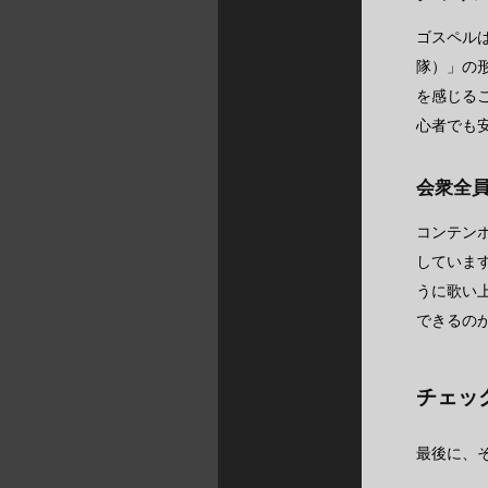
ゴスペル
隊）」の
を感じる
心者でも
会衆全
コンテン
していま
うに歌い
できるの
チェッ
最後に、