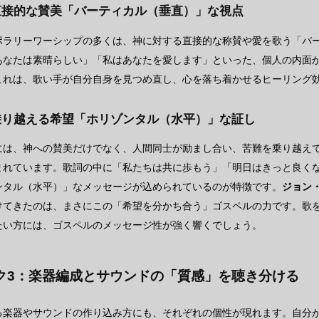
直接的な賛美「バーティカル（垂直）」な視点
ポラリーワーシップの多くは、神に対する直接的な称賛や愛を歌う「バ
あなたは素晴らしい」「私はあなたを愛します」といった、個人の内面
これは、歌い手が自分自身を見つめ直し、心を落ち着かせるヒーリング
乗り越える希望「ホリゾンタル（水平）」な証し
には、神への賛美だけでなく、人間同士が励まし合い、苦難を乗り越え
まれています。歌詞の中に「私たちは共に歩もう」「明日はきっと良く
ンタル（水平）」なメッセージが込められているのが特徴です。
ジョン
けてきたのは、まさにこの「希望を分かち合う」ゴスペルの力です。歌
たい方には、ゴスペルのメッセージ性が強く響くでしょう。
ク3：楽器編成とサウンドの「質感」を聴き分ける
る楽器やサウンドの作り込み方にも、それぞれの個性が現れます。自分