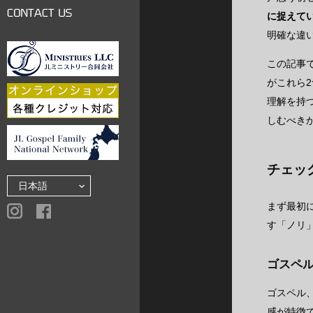
LINKS
に捉えて
CONTACT US
明確な違
この記事
がこれら
理解を持
しむべき
チェッ
まず最初
す「ノリ
ゴスペ
ゴスペル
感が特徴