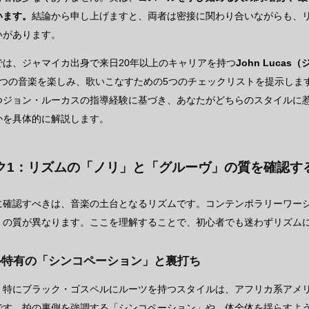
います。
結論から申し上げますと、両者は密接に関わり合いながらも、
いがあります。
では、ジャマイカ出身で来日20年以上のキャリアを持つ
John Luca
2つの音楽を楽しみ、歌いこなすための5つのチェックリストを提示しま
つジョン・ルーカスの指導経験に基づき、あなたがどちらのスタイルに
かを具体的に解説します。
ク1：リズムの「ノリ」と「グルーヴ」の質を確認す
に確認すべきは、音楽の土台となるリズムです。コンテンポラリーワー
」の質が異なります。ここを理解することで、初心者でも迷わずリズム
ル特有の「シンコペーション」と裏打ち
、特にブラック・ゴスペルにルーツを持つスタイルは、アフリカ系アメ
です。拍の裏側を強調する「シンコペーション」や、体全体を揺らすよ