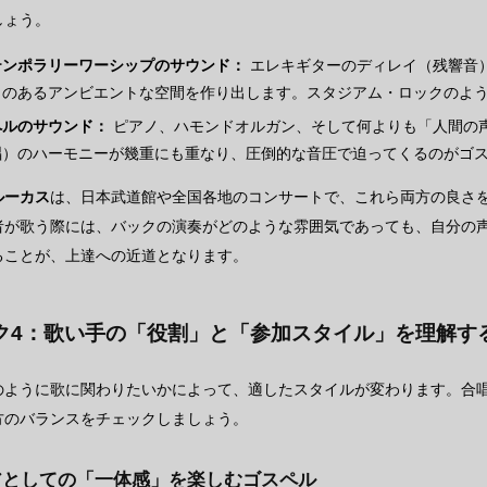
しょう。
テンポラリーワーシップのサウンド：
エレキギターのディレイ（残響音
りのあるアンビエントな空間を作り出します。スタジアム・ロックのよ
ペルのサウンド：
ピアノ、ハモンドオルガン、そして何よりも「人間の
唱）のハーモニーが幾重にも重なり、圧倒的な音圧で迫ってくるのがゴ
ルーカス
は、日本武道館や全国各地のコンサートで、これら両方の良さ
者が歌う際には、バックの演奏がどのような雰囲気であっても、自分の
ることが、上達への近道となります。
ク4：歌い手の「役割」と「参加スタイル」を理解す
のように歌に関わりたいかによって、適したスタイルが変わります。合
方のバランスをチェックしましょう。
アとしての「一体感」を楽しむゴスペル