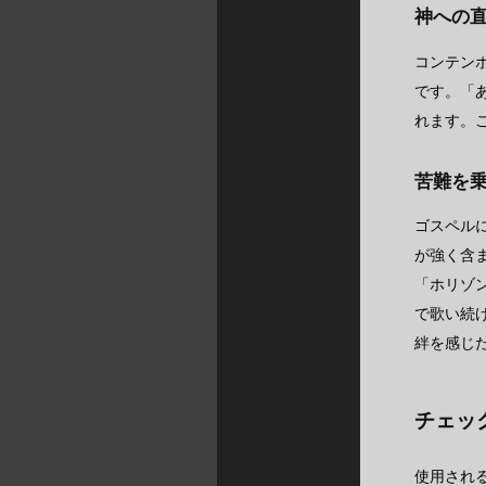
神への
コンテン
です。「
れます。
苦難を
ゴスペル
が強く含
「ホリゾ
で歌い続
絆を感じ
チェッ
使用され