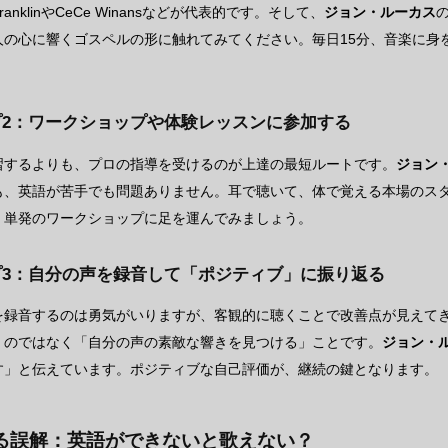
 FranklinやCeCe Winansなどが代表的です。そして、
ジョン・ルーカス
の
人の心に響くゴスペルの形に触れてみてください。毎日15分、音楽に身
。
プ2：ワークショップや体験レッスンに参加する
習するよりも、プロの指導を受けるのが上達の最短ルートです。
ジョン
も、英語が苦手でも問題ありません。耳で聴いて、体で覚える本場のス
、単発のワークショップに足を運んでみましょう。
プ3：自分の声を録音して「ポジティブ」に振り返る
を録音するのは勇気がいりますが、客観的に聴くことで改善点が見えて
」のではなく「自分の声の素敵な響きを見つける」ことです。
ジョン・
す」と伝えています。ポジティブな自己評価が、継続の鍵となります。
る誤解：英語ができないと歌えない？