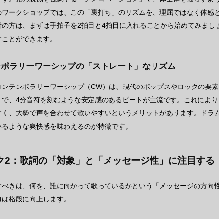
のワークショップでは、この「裏打ち」のリズムを、理屈ではなく体感
者の方は、まずは手拍子を2拍目と4拍目に入れることから始めてみまし
すことができます。
ンポラリーワーシップの「ストレート」なリズム
コンテンポラリーワーシップ（CW）は、現代のポップスやロックの要
トで、4分音符を刻むような安定感のあるビートが主流です。これによ
すく、大勢で声を合わせて歌いやすいというメリットがあります。ドラ
いるような爽快感を味わえるのが特徴です。
ク2：歌詞の「対象」と「メッセージ性」に注目する
すべきは、何を、誰に向かって歌っているかという「メッセージの方向
力は格段に向上します。