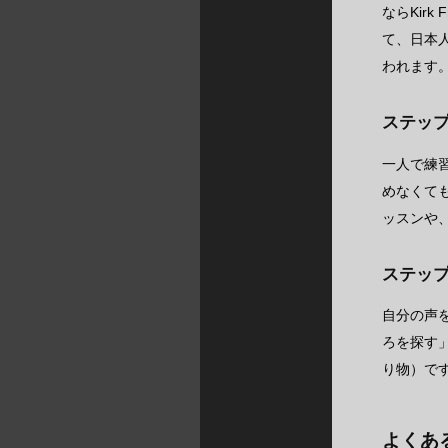
ならKirk
て、日本
われます
ステッ
一人で練
めなくて
ッスンや
ステッ
自分の声
ろを探す
り物）で
よくあ