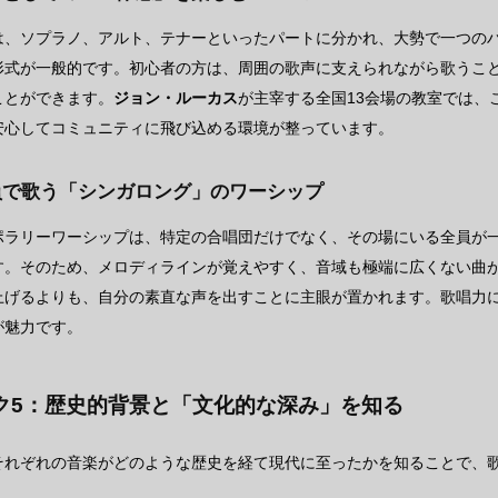
は、ソプラノ、アルト、テナーといったパートに分かれ、大勢で一つの
形式が一般的です。初心者の方は、周囲の歌声に支えられながら歌うこ
ことができます。
ジョン・ルーカス
が主宰する全国13会場の教室では、
安心してコミュニティに飛び込める環境が整っています。
員で歌う「シンガロング」のワーシップ
ポラリーワーシップは、特定の合唱団だけでなく、その場にいる全員が
す。そのため、メロディラインが覚えやすく、音域も極端に広くない曲
上げるよりも、自分の素直な声を出すことに主眼が置かれます。歌唱力
が魅力です。
ク5：歴史的背景と「文化的な深み」を知る
それぞれの音楽がどのような歴史を経て現代に至ったかを知ることで、