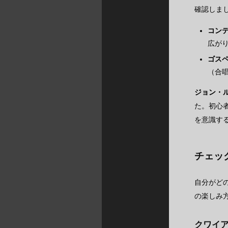
確認しま
コン
広が
ゴス
（合
ジョン・
た。初心
を意識す
チェッ
自分がど
の楽しみ
クワイ