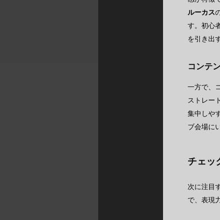
ルーカス
す。初心
を引き出
コンテ
一方で、
ストレー
集中しや
ブ会場に
チェッ
次に注目
で、表現