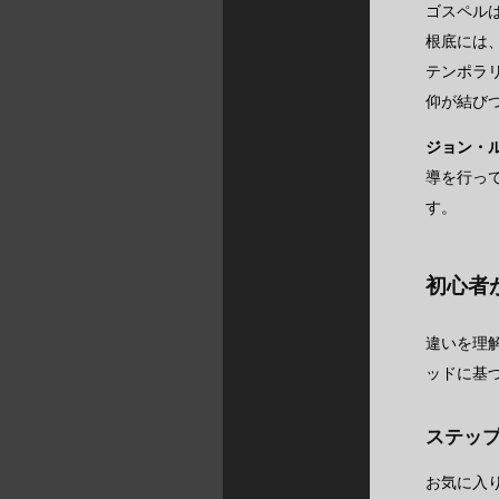
ゴスペル
根底には
テンポラ
仰が結び
ジョン・
導を行っ
す。
初心者
違いを理
ッドに基
ステッ
お気に入り