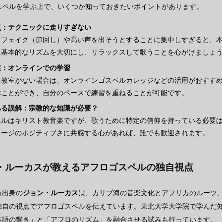
スペルを学ぶ上で、いくつか知っておきたいポイントがあります。
点：テクニックに走りすぎない
なフェイク（節回し）や高い声を出そうとすることに集中しすぎると、
は基本的なリズムを大切にし、リラックスして歌うことを心がけましょ
案：オンラインでの学習
に教室がない場合は、オンラインゴスペルカレッジなどの活用がおすす
ぶことができ、自分のペースで練習を重ねることが可能です。
ある誤解：宗教的な知識が必要？
ペルはキリスト教音楽ですが、歌うために特定の信仰を持っている必要
セージのポジティブさに共感する心があれば、誰でも歓迎されます。
・ルーカスが教えるアフロゴスペルの独自視点
カ出身の
ジョン・ルーカス
は、カリブ海の音楽文化とアフリカのルーツ、
独自の視点でアフロゴスペルを伝えています。東北大学大学院で学んだ
本語の響き」と「アフロのリズム」を融合させる試みも行っています。