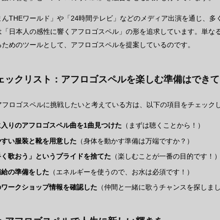
まんTHEワールド」や「24時間テレビ」などのメディア出演を通じ、
は「日本人の感性に響くアフロゴスペル」の形を追求しています。単な
るためのツールとして、アフロゴスペルを提案しているのです。
ェックリスト：アフロゴスペルを楽しむ準備はできて
アフロゴスペルに挑戦したいと考えている方は、以下の項目をチェック
に入りのアフロゴスペル曲を1曲見つけた
（まずは聴くことから！）
やすい服装と靴を用意した
（身体を動かす準備は万端ですか？）
手く歌おう」というプライドを捨てた
（楽しむことが一番の目的です！
補給の準備をした
（エネルギーを使うので、お水は必須です！）
のワークショップ情報を確認した
（仲間と一緒に歌うチャンスを探しま