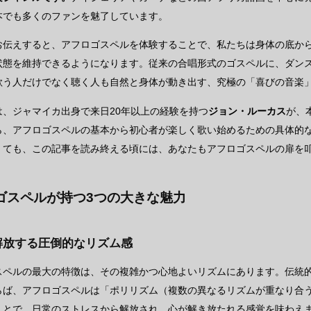
本でも多くのファンを魅了しています。
お伝えすると、アフロゴスペルを体験することで、私たちは身体の底か
状態を維持できるようになります。従来の合唱形式のゴスペルに、ダン
歌う人だけでなく聴く人も自然と身体が動き出す、究極の「喜びの音楽
は、ジャマイカ出身で来日20年以上の経験を持つ
ジョン・ルーカス
が、
ら、アフロゴスペルの基本から初心者が楽しく歌い始めるための具体的
くても、この記事を読み終える頃には、あなたもアフロゴスペルの扉を
ゴスペルが持つ3つの大きな魅力
を解放する圧倒的なリズム感
スペルの最大の特徴は、その複雑かつ心地よいリズムにあります。伝統
らば、アフロゴスペルは「ポリリズム（複数の異なるリズムが重なり合
ことで、日常のストレスから解放され、心が解き放たれる感覚を味わえ