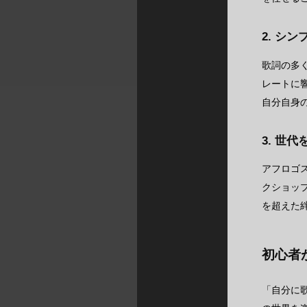
2. シ
歌詞の多
レートに
自分自身
3. 世
アフロゴ
クショッ
を超えた
初心者
「自分に