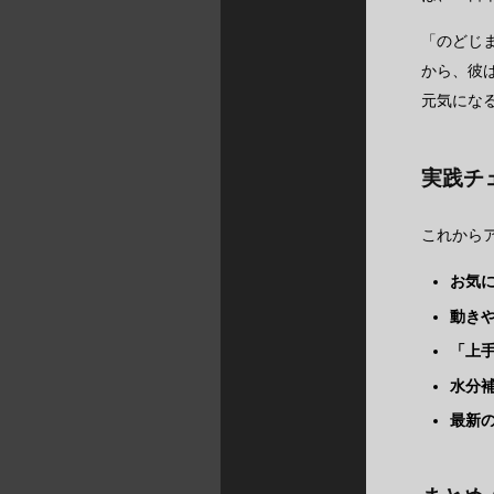
「のどじ
から、彼
元気にな
実践チ
これから
お気
動き
「上
水分
最新