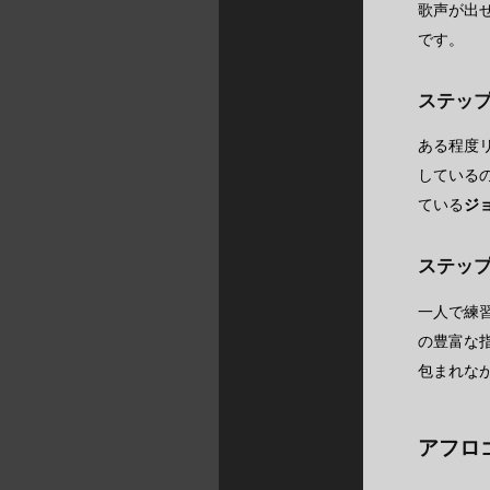
歌声が出
です。
ステッ
ある程度
している
ている
ジ
ステッ
一人で練
の豊富な
包まれな
アフロ