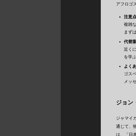
アフロゴ
注意
複雑
まず
代替
近く
を学
よく
ゴス
メッ
ジョン
ジャマイ
通じて、
は、「日