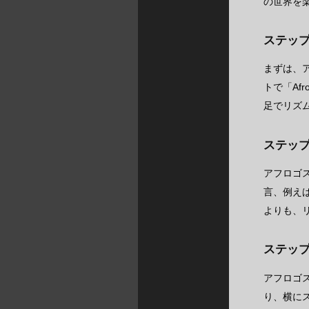
の世界を
ステッ
まずは、
トで「Af
足でリズ
ステッ
アフロゴ
言、例えば
よりも、
ステッ
アフロゴ
り、横に