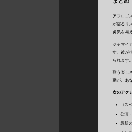
まとめ
アフロゴ
が宿るリ
勇気を与
ジャマイ
す。彼が
られます
歌う楽し
動が、あ
次のアク
ゴス
公演
最新