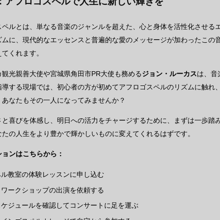
：アフロゴスペルで人生に新しい輝きを
スペルとは、単なる音楽のジャンルを超えた、心と身体を活性化させる
ズムに、現代的なエッセンスと普遍的な愛のメッセージが加わったこの
えてくれます。
カ観光親善大使や宮城県角田市PR大使も務める
ジョン・ルーカス
は、音
指導する現場では、初心者の方が初めてアフロゴスペルのリズムに触れ
。あなたもその一人になってみませんか？
さと喜びを体感し、明日への活力をチャージするために、まずは一歩踏
なたの人生をより豊かで輝かしいものに変えてくれるはずです。
ションはこちらから：
ペル教室の体験レッスンに申し込む
・ワークショップの出演を依頼する
スケジュールを確認してコンサートに足を運ぶ