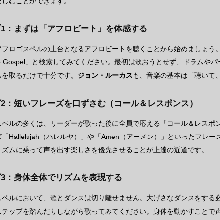
楽しむことができます。
プ1：まずは「アフロビート」を体感する
アフロゴスペルの土台となるアフロビートを聴くことから始めましょう
ro Gospel」と検索してみてください。最初は歌おうとせず、ドラム
ムを取るだけで十分です。
ジョン・ルーカス
も、音楽の基本は「聴いて
プ2：短いフレーズを口ずさむ（コール＆レスポンス）
スペルの多くは、リーダーが歌った後に全員で応える「コール＆レスポ
「Hallelujah（ハレルヤ）」や「Amen（アーメン）」といったフ
リズムに乗って声を出す楽しさを優先させることが上達の近道です。
プ3：身体全体でリズムを表現する
スペルにおいて、歌とダンスは切り離せません。大げさなダンスをする
ステップを踏んだりしながら歌ってみてください。身体を動かすことで