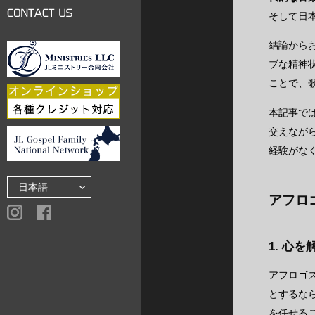
LINKS
そして日
CONTACT US
結論から
ブな精神
ことで、
本記事で
交えなが
経験がな
アフロ
1. 心
アフロゴ
とするな
を任せる