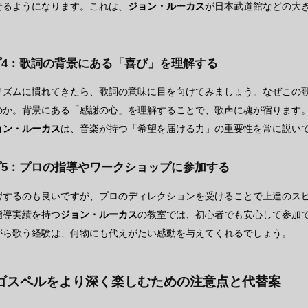
せるようになります。これは、
ジョン・ルーカス
が日本武道館などの大
プ4：歌詞の背景にある「喜び」を理解する
リズムに慣れてきたら、歌詞の意味に目を向けてみましょう。なぜこの
のか。背景にある「感謝の心」を理解することで、歌声に魂が宿ります
ョン・ルーカス
は、音楽が持つ「希望を届ける力」の重要性を常に説い
プ5：プロの指導やワークショップに参加する
習するのも良いですが、プロのディレクションを受けることで上達のスピ
指導実績を持つ
ジョン・ルーカス
の教室では、初心者でも安心して参加
がら歌う経験は、何物にも代えがたい感動を与えてくれるでしょう。
ゴスペルをより深く楽しむための注意点と代替案