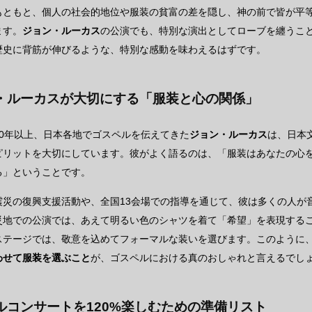
もともと、個人の社会的地位や服装の貧富の差を隠し、神の前で皆が平
ます。
ジョン・ルーカス
の公演でも、特別な演出としてローブを纏うこ
歴史に背筋が伸びるような、特別な感動を味わえるはずです。
・ルーカスが大切にする「服装と心の関係」
20年以上、日本各地でゴスペルを伝えてきた
ジョン・ルーカス
は、日本
ピリットを大切にしています。彼がよく語るのは、「服装はあなたの心
る」ということです。
震災の復興支援活動や、全国13会場での指導を通じて、彼は多くの人が
災地での公演では、あえて明るい色のシャツを着て「希望」を表現する
ステージでは、敬意を込めてフォーマルな装いを選びます。このように
わせて服装を選ぶこと
が、ゴスペルにおける真のおしゃれと言えるでし
ルコンサートを120%楽しむための準備リスト