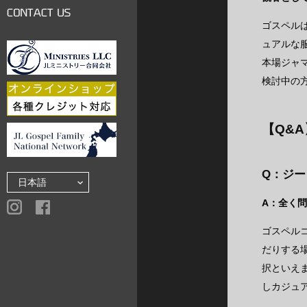
LINKS
ゴスペルは
CONTACT US
ュアルな
本場ジャ
検討中の
【Q&
Q：ジ
A：全く
ゴスペル
だりする
択といえ
しカジュ