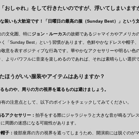
に「おしゃれ」をして行きたいのですが、浮いてしまいます
な装いも大歓迎です！「日曜日の最高の服（Sunday Best）」とい
教の文化圏、特に
ジョン・ルーカス
の故郷であるジャマイカやアメリカ
く「Sunday Best」という習慣があります。色鮮やかなドレスや帽
の敬意を表すポジティブな行為です。華やかなアクセサリーや明るい色
り、よりパワフルに音楽を楽しめるのであれば、それは素晴らしい選択
けたほうがいい服装やアイテムはありますか？
出るものや、周りの方の視界を遮るものは避けましょう。
特有の注意点として、以下のポイントをチェックしてみてください。
鳴るアクセサリー：
拍手をする際にジャラジャラと大きな音が鳴るブレ
中に周囲の迷惑になる可能性があります。
な帽子：
後部座席の方の視界を遮ってしまうため、開演前には脱ぐのが