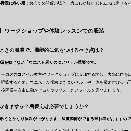
の極端に多い服：
教会での開催の場合、肩出しや短いボトムスは避ける
A】ワークショップや体験レッスンでの服装
うときの服装で、機能的に気をつけるべき点は？
呼吸を妨げない「ウエスト周りのゆとり」が重要です。
ルーカス
のゴスペル教室やワークショップに参加する場合、実際に声を
て呼吸するため、ウエストが極端にきついベルトや、体を締め付ける補
、横隔膜を自由に動かせるリラックスしたスタイルを選びましょう。
をかきますか？着替えは必要でしょうか？
で歌うとかなり体温が上がります。温度調節ができる重ね着がおすすめ
は「全身で歌うスポーツ」のような側面もあります。特に
ジョン・ルー