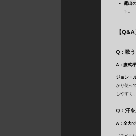
露出
す。
【Q&
Q：歌
A：腹式
ジョン・
かり使っ
しやすく
Q：汗
A：全力
ゴスペル