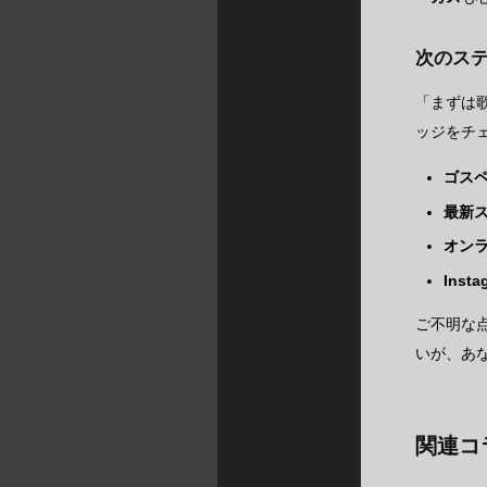
次のス
「まずは
ッジをチ
ゴス
最新
オン
Inst
ご不明な点
いが、あ
関連コ