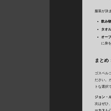
服装が決
飲み
タオ
オー
に身
まとめ
ゴスペル
ださい。
トな選択
ジョン・
次はぜひ
ーカス
も