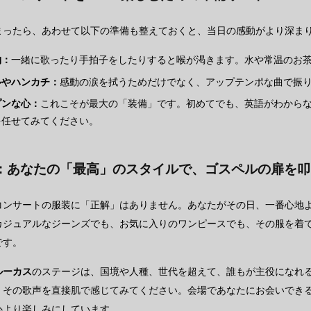
まったら、あわせて以下の準備も整えておくと、当日の感動がより深ま
物：
一緒に歌ったり手拍子をしたりすると喉が渇きます。水や常温のお
ルやハンカチ：
感動の涙を拭うためだけでなく、アップテンポな曲で振
プンな心：
これこそが最大の「装備」です。初めてでも、英語がわから
を任せてみてください。
：あなたの「最高」のスタイルで、ゴスペルの扉を叩
コンサートの服装に「正解」はありません。あなたがその日、一番心地
カジュアルなジーンズでも、お気に入りのワンピースでも、その服を着
です。
ルーカス
のステージは、国境や人種、世代を超えて、誰もが主役になれ
、その歌声を直接肌で感じてみてください。会場であなたにお会いでき
心より楽しみにしています。