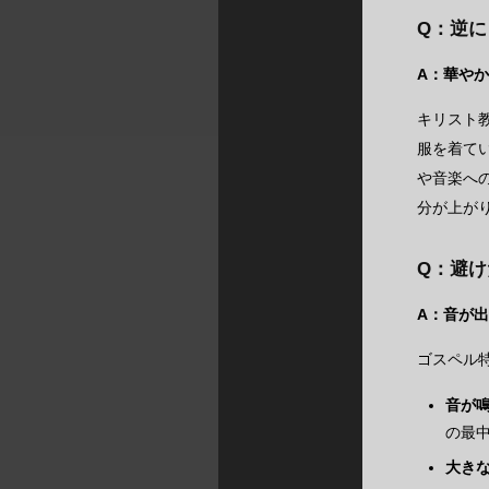
Q：逆
A：華やか
キリスト
服を着てい
や音楽へ
分が上が
Q：避
A：音が
ゴスペル
音が
の最
大き