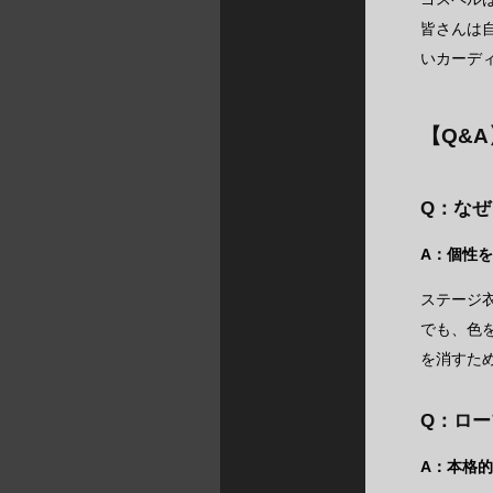
皆さんは
いカーデ
【Q&
Q：な
A：個性
ステージ
でも、色
を消すた
Q：ロ
A：本格