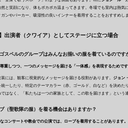
自然と笑顔になり、体もポカポカ温まってきます。冬場でも室内は熱気
ィガンやパーカー、吸湿性の良いインナーを着用することをおすすめし
A】出演者（クワイア）としてステージに立つ場合
ぜゴスペルのグループはみんなお揃いの服を着ているのです
を尊重しつつ、一つのメッセージを届ける「一体感」を表現するためで
衣装には、観客に視覚的なメッセージを届ける役割があります。
ジョン
を統一したり、特定のテーマカラー（赤、ゴールド、白など）を決めた
めではなく、「私たちは一つの家族として、この歌を届けます」という
ーブ（聖歌隊の服）を着る機会はありますか？
的なコンサートや教会での公演では、ローブを着用することがあります。