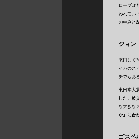
ローブは
われてい
の重みと
ジョン
来日して
イカのス
チでもあ
東日本大
した。被
な大きな
か」に合
ゴスペ