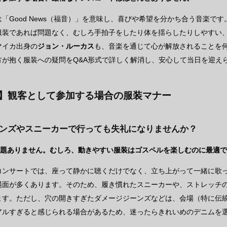
「Good News（福音）」を意味し、喜びや希望を分かち合う音楽で
服装であれば問題なく、むしろ手拍子をしたり体を揺らしたりしやすい
マイカ出身の
ジョン・ルーカス
も、音楽を通じて心が解放されることを
方が抱く服装への疑問をQ&A形式で詳しく解消し、安心して当日を迎え
A】観客として参加する場合の服装マナー
ーンズやスニーカーで行っても失礼になりませんか？
問題ありません。むしろ、動きやすい服装はゴスペルを楽しむのに最適
コンサートでは、座って静かに聴くだけでなく、立ち上がって一緒に歌
場面が多くあります。そのため、履き慣れたスニーカーや、ストレッチ
ます。ただし、穴の開きすぎたダメージジーンズなどは、会場（特に伝
アルすぎると感じられる場合があるため、迷ったらきれいめのデニムを