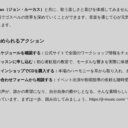
Lucas（ジョン・ルーカス）
と共に、歌う楽しさと喜びを体感してみませ
幅でゴスペルの世界を深めていくことができます。音楽を通じて心が元
します。
始められるアクション
スケジュールを確認する：
公式サイトで全国のワークショップ情報をチ
レッスンに申し込む：
初心者歓迎の教室で、モーダルな響きを実際に体
ラインショップでCDを購入する：
本場のハーモニーを耳から取り入れ、
い合わせフォームから相談する：
イベント出演や歌唱指導の依頼も随時
歌声が、誰かの希望になり、自分自身の癒やしとなる。そんな素晴らし
ています。まずは一歩、踏み出してみましょう。https://jl-music.c