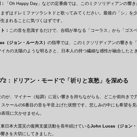
例：
「Oh Happy Day」などの定番曲では、このミクソリディアンの響
：
まずはドレミファソラシ♭ドと歌ってみてください。最後の「シ」を
が生まれることに気づくはずです。
ット：
この音を意識するだけで、合唱が単なる「コーラス」から「ゴス
Lucas（ジョン・ルーカス）
の指導では、このミクソリディアンの響きを
マイカの太陽のような明るさと、日本人の持つ繊細な感性が融合したと
プ2：ドリアン・モードで「祈りと哀愁」を深める
なのが、マイナー（短調）に近い響きを持ちながらも、どこか前向きで
・スケールの6番目の音を半音上げた状態です。悲しみの中にも希望を見
の表現に欠かせません。
：
東日本大震災の復興支援活動を長年続けている
John Lucas（ジョ
の響きを大切にしてきました。