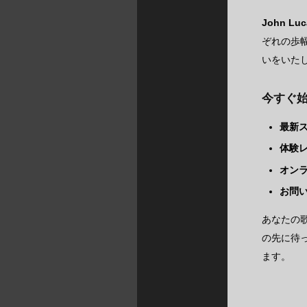
John 
ぞれの歩
いをいた
今すぐ
最新
体験
オン
お問
あなたの
の先に待っ
ます。