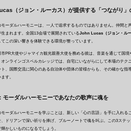
n Lucas（ジョン・ルーカス）が提供する「つながり
のモーダルハーモニーは、一人で追求するものではありません。仲間と
が生まれます。全国13会場で展開されている
John Lucas（ジョン・
してこの深い響きを体験できる環境が整っています。
田市PR大使やジャマイカ観光親善大使を務める彼は、音楽を通じて国境
。オンラインゴスペルカレッジでは、自宅にいながらにして本場のテク
ント、国際交流に関心のある自治体や団体の皆様からも、その確かな指
います。
：モーダルハーモニーであなたの歌声に魂を
のモーダルハーモニーを学ぶことは、新しい「心の言語」を手に入れる
せ、ドリアンで深い祈りを捧げ、ブルーノートで魂を叫ぶ。この3ステ
で輝かしいものになるでしょう。