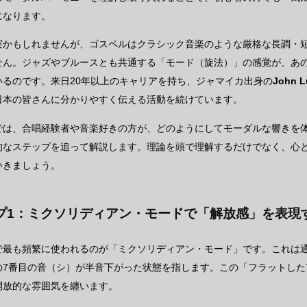
になります。
実かもしれませんが、ゴスペルはクラシック音楽のような厳格な長調・
せん。ジャズやブルースとも共通する「モード（旋法）」の感覚が、あ
いるのです。来日20年以上のキャリアを持ち、ジャマイカ出身の
John
日本の皆さんに分かりやすく伝える活動を続けています。
では、合唱経験者や音楽好きの方が、どのようにしてモーダルな響きを
的なステップを追って解説します。理論を頭で理解するだけでなく、心
いきましょう。
プ1：ミクソリディアン・モードで「解放感」を表現
で最も頻繁に使われるのが「ミクソリディアン・モード」です。これは
の7番目の音（シ）が半音下がった状態を指します。この「フラットした
開放的な雰囲気を纏います。