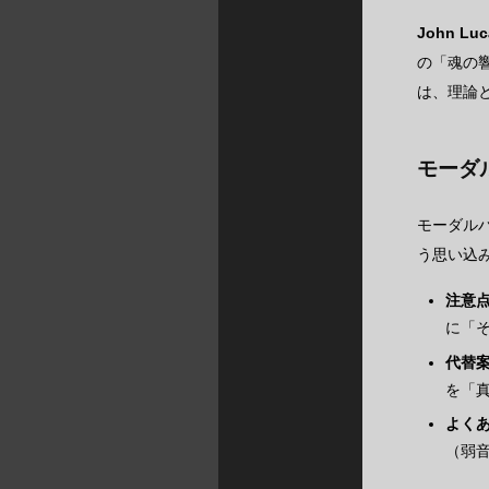
John 
の「魂の
は、理論
モーダ
モーダル
う思い込
注意
に「
代替
を「
よく
（弱