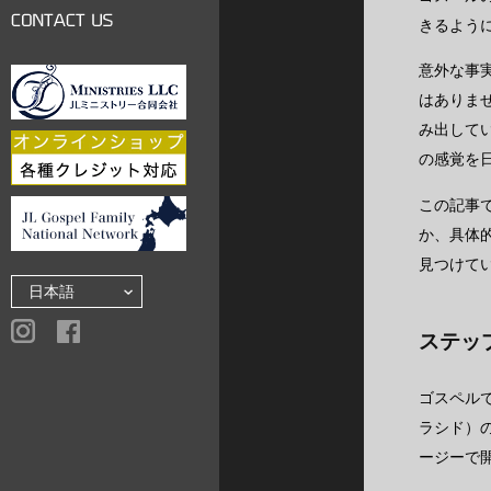
LINKS
きるよう
CONTACT US
意外な事
はありま
み出して
の感覚を
この記事
か、具体
見つけて
ステッ
ゴスペル
ラシド）
ージーで