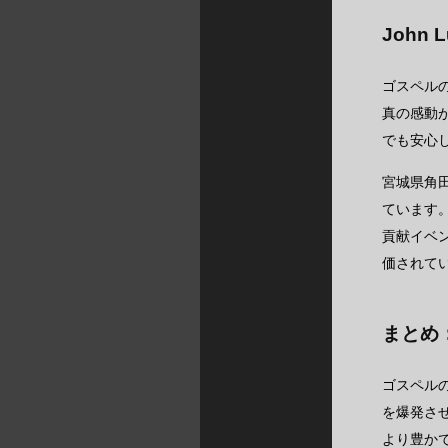
Joh
ゴスペル
真の感動
でも安心
宮城県角
ています
貢献イベ
価されて
まとめ
ゴスペル
を爆発さ
より豊か