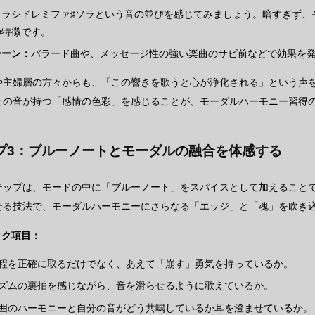
：
ラシドレミファ♯ソラという音の並びを感じてみましょう。暗すぎず、
の特徴です。
シーン：
バラード曲や、メッセージ性の強い楽曲のサビ前などで効果を
や主婦層の方々からも、「この響きを歌うと心が浄化される」という声
その音が持つ「感情の色彩」を感じることが、モーダルハーモニー習得
プ3：ブルーノートとモーダルの融合を体感する
テップは、モードの中に「ブルーノート」をスパイスとして加えることで
せる技法で、モーダルハーモニーにさらなる「エッジ」と「魂」を吹き
ック項目：
程を正確に取るだけでなく、あえて「崩す」勇気を持っているか。
ズムの裏拍を感じながら、音を滑らせるように歌えているか。
囲のハーモニーと自分の音がどう共鳴しているか耳を澄ませているか。