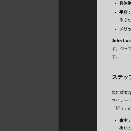
具体
手順
るさ
メリ
John 
す。ジャ
す。
ステッ
次に重要
マイナー
「祈り」
事実
祈り