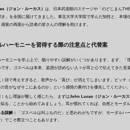
Lucas（ジョン・ルーカス）
は、日本武道館のステージや「のどじまんTH
響き」を全国に届けてきました。東北大学大学院で学んだ知性と、本場
と感覚の両面から読者の皆さんの理解を助けます。
ルハーモニーを習得する際の注意点と代替案
ハーモニーを学ぶ上で、陥りやすい誤解がいくつかあります。まず、「
みです。ゴスペルは本来、楽譜が読めない人々が耳と心で伝えてきた音
点：
頭で考えすぎると、歌声から「喜び」が消えてしまいます。ピッチ
その音がなぜそこにあるのか」という感情の裏付けを優先してください
案：
もし理論が難しく感じたら、まずは
John Lucas（ジョン・ルーカ
真似る」ことから始めてみましょう。耳が慣れてくれば、自然とモーダ
ある誤解：
「ゴスペルは叫ぶものだ」と思われがちですが、モーダルハ
音）でこそ際立つこともあります。