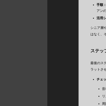
手順
アン
活用
シニア層
はなく、
ステッ
最後のス
ラットさ
チェ
音
リ
周