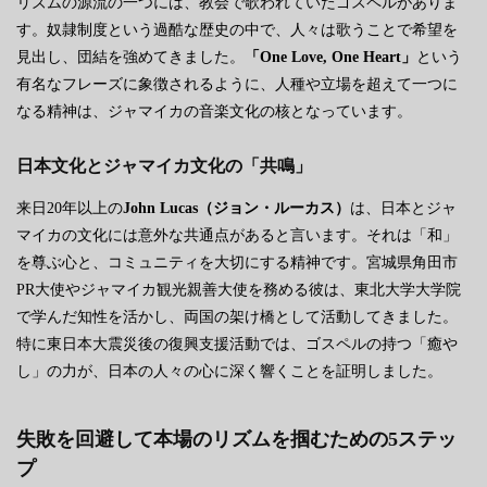
リズムの源流の一つには、教会で歌われていたゴスペルがありま
す。奴隷制度という過酷な歴史の中で、人々は歌うことで希望を
見出し、団結を強めてきました。
「One Love, One Heart」
という
有名なフレーズに象徴されるように、人種や立場を超えて一つに
なる精神は、ジャマイカの音楽文化の核となっています。
日本文化とジャマイカ文化の「共鳴」
来日20年以上の
John Lucas（ジョン・ルーカス）
は、日本とジャ
マイカの文化には意外な共通点があると言います。それは「和」
を尊ぶ心と、コミュニティを大切にする精神です。宮城県角田市
PR大使やジャマイカ観光親善大使を務める彼は、東北大学大学院
で学んだ知性を活かし、両国の架け橋として活動してきました。
特に東日本大震災後の復興支援活動では、ゴスペルの持つ「癒や
し」の力が、日本の人々の心に深く響くことを証明しました。
失敗を回避して本場のリズムを掴むための5ステッ
プ