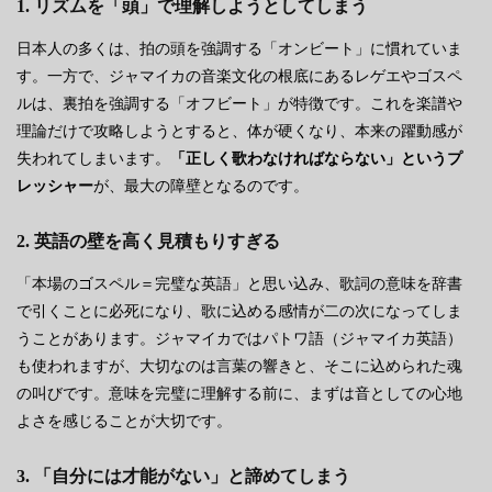
1. リズムを「頭」で理解しようとしてしまう
日本人の多くは、拍の頭を強調する「オンビート」に慣れていま
す。一方で、ジャマイカの音楽文化の根底にあるレゲエやゴスペ
ルは、裏拍を強調する「オフビート」が特徴です。これを楽譜や
理論だけで攻略しようとすると、体が硬くなり、本来の躍動感が
失われてしまいます。
「正しく歌わなければならない」というプ
レッシャー
が、最大の障壁となるのです。
2. 英語の壁を高く見積もりすぎる
「本場のゴスペル＝完璧な英語」と思い込み、歌詞の意味を辞書
で引くことに必死になり、歌に込める感情が二の次になってしま
うことがあります。ジャマイカではパトワ語（ジャマイカ英語）
も使われますが、大切なのは言葉の響きと、そこに込められた魂
の叫びです。意味を完璧に理解する前に、まずは音としての心地
よさを感じることが大切です。
3. 「自分には才能がない」と諦めてしまう