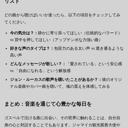
リスト
どの曲から聴けばいいか迷ったら、以下の項目をチェックしてみ
てください。
今の気分は？：
静かに寄り添ってほしい（伝統的なバラード）
vs 背中を押してほしい（アップテンポな力強い曲）
好きな声のタイプは？：
包容力のある太い声 vs 透き通るような
高い声
どんなメッセージが欲しい？：
「愛されている」という安心感
vs 「自由になれる」という解放感
ジョン・ルーカスの歌声を聴いたことがあるか？：
彼のオリジ
ナル楽曲やカバー曲を聴いて、魂の震えを体感してみる
まとめ：音楽を通じて心豊かな毎日を
ゴスペルで泣ける曲に出会い、その世界に触れることは、自分自
身の心と対話することでもあります。ジャマイカ観光親善大使や