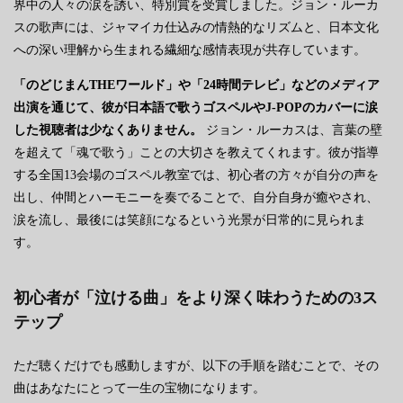
界中の人々の涙を誘い、特別賞を受賞しました。ジョン・ルーカ
スの歌声には、ジャマイカ仕込みの情熱的なリズムと、日本文化
への深い理解から生まれる繊細な感情表現が共存しています。
「のどじまんTHEワールド」や「24時間テレビ」などのメディア
出演を通じて、彼が日本語で歌うゴスペルやJ-POPのカバーに涙
した視聴者は少なくありません。
ジョン・ルーカスは、言葉の壁
を超えて「魂で歌う」ことの大切さを教えてくれます。彼が指導
する全国13会場のゴスペル教室では、初心者の方々が自分の声を
出し、仲間とハーモニーを奏でることで、自分自身が癒やされ、
涙を流し、最後には笑顔になるという光景が日常的に見られま
す。
初心者が「泣ける曲」をより深く味わうための3ス
テップ
ただ聴くだけでも感動しますが、以下の手順を踏むことで、その
曲はあなたにとって一生の宝物になります。