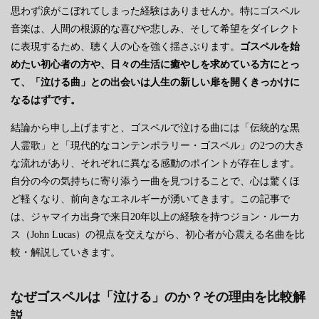
思わず涙がこぼれてしまった経験はありませんか。特にゴスペル
音楽は、人間の根源的な喜びや悲しみ、そして希望をダイレクト
に表現するため、聴く人の心を強く揺さぶります。
ゴスペルを始
めたい初心者の方や、日々の生活に癒やしを求めている方にとっ
て、「泣ける曲」との出会いは人生の新しい扉を開くきっかけに
なるはずです。
結論から申し上げますと、ゴスペルで泣ける曲には「伝統的な黒
人霊歌」と「現代的なコンテンポラリー・ゴスペル」の2つの大き
な流れがあり、それぞれに異なる感動のポイントが存在します。
自分の今の気持ちに寄り添う一曲を見つけることで、心は驚くほ
ど軽くなり、前向きなエネルギーが湧いてきます。この記事で
は、ジャマイカ出身で来日20年以上の経験を持つジョン・ルーカ
ス（John Lucas）の視点を交えながら、初心者が心震える名曲を比
較・解説していきます。
なぜゴスペルは「泣ける」のか？その理由を比較解
説