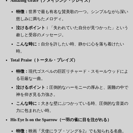
Amazing Grace（アメイジング・グレイス）
特徴：
世界で最も有名な賛美歌の一つ。シンプルながら深い
慈しみに満ちたメロディ。
泣けるポイント：
「失われていた自分が見つかった」という
赦しと受容のメッセージ。
こんな時に：
自分を許したい時、静かに心を落ち着けたい
時。
Total Praise（トータル・プレイズ）
特徴：
現代ゴスペルの巨匠リチャード・スモールウッドによ
る荘厳な一曲。
泣けるポイント：
圧倒的なハーモニーの厚みと、困難の中で
神を仰ぎ見る力強さ。
こんな時に：
大きな壁にぶつかっている時、圧倒的な音楽の
力に包まれたい時。
His Eye Is on the Sparrow（一羽の雀に目を注がれる）
特徴：
映画『天使にラブ・ソングを2』でも知られる名曲。