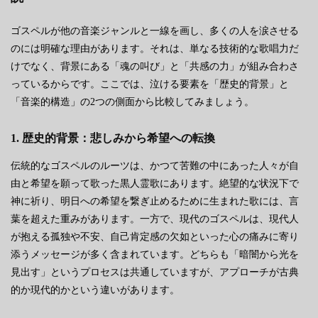
ゴスペルが他の音楽ジャンルと一線を画し、多くの人を涙させる
のには明確な理由があります。それは、単なる技術的な歌唱力だ
けでなく、背景にある「魂の叫び」と「共感の力」が組み合わさ
っているからです。ここでは、泣ける要素を「歴史的背景」と
「音楽的構造」の2つの側面から比較してみましょう。
1. 歴史的背景：悲しみから希望への転換
伝統的なゴスペルのルーツは、かつて苦難の中にあった人々が自
由と希望を願って歌った黒人霊歌にあります。絶望的な状況下で
神に祈り、明日への希望を繋ぎ止めるために生まれた歌には、言
葉を超えた重みがあります。一方で、現代のゴスペルは、現代人
が抱える孤独や不安、自己肯定感の欠如といった心の痛みに寄り
添うメッセージが多く含まれています。どちらも「暗闇から光を
見出す」というプロセスは共通していますが、アプローチが古典
的か現代的かという違いがあります。