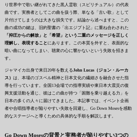
り世界中で歌い継がれてきた黒人霊歌（スピリチュアル）の代表
曲です。実務者としてこの曲を扱う際、単なる「古い歌」として
片付けてしまうのは大きな損失です。結論から述べますと、この
曲の成功の鍵は、旧約聖書の「出エジプト記」に重ね合わされた
「抑圧からの解放」と「希望」という二重のメッセージを正しく
理解し、表現すること
にあります。この本質を外すと、表面的な
暗い曲になってしまい、聴衆の心に響かないという失敗を招きま
す。
ジャマイカ出身で来日20年を数える
John Lucas（ジョン・ルーカ
ス）
は、本場のゴスペル精神と日本文化の繊細さを融合させた指
導を行っています。全国13会場での指導実績や東日本大震災の復
興支援活動を通じ、彼はこの曲が持つ「困難を乗り越える力」を
日本の多くの人々に届けてきました。本記事では、イベント企画
者や合唱指導者が陥りやすい失敗を回避し、Go Down Mosesを感動
的なステージへと導くための具体的な手順を解説します。
Go Down Mosesの背景と実務者が陥りやすい3つの