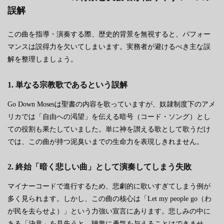
誤解
この曲を指導・演奏する際、歴史的背景を無視すると、パフォー
マンスは説得力を欠いてしまいます。実務者が避けるべき主な誤
解を整理しましょう。
1. 単なる宗教歌であるという誤解
Go Down Mosesは聖書の内容を歌っていますが、奴隷制度下のアメ
リカでは「自由への渇望」を伝える暗号（コード・ソング）とし
ての役割も果たしていました。単に神を讃える歌として歌うだけ
では、この曲が持つ泥臭いまでの生命力を表現しきれません。
2. 終始「暗く悲しい曲」として演奏してしまう失敗
マイナーコードで進行するため、悲劇的に歌いすぎてしまう例が
多く見られます。しかし、この曲の核心は「Let my people go（わ
が民を去らせよ）」という力強い宣言にあります。悲しみの中に
ある「決意」を見失うと、聴衆に勇気を与えることはできませ