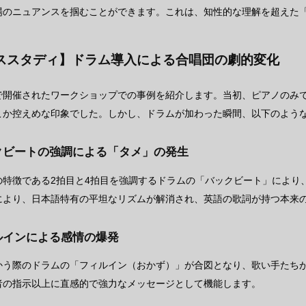
場のニュアンスを掴むことができます。これは、知性的な理解を超えた
ススタディ】ドラム導入による合唱団の劇的変化
で開催されたワークショップでの事例を紹介します。当初、ピアノのみ
こか控えめな印象でした。しかし、ドラムが加わった瞬間、以下のよう
ックビートの強調による「タメ」の発生
の特徴である2拍目と4拍目を強調するドラムの「バックビート」により
により、日本語特有の平坦なリズムが解消され、英語の歌詞が持つ本来
ィルインによる感情の爆発
かう際のドラムの「フィルイン（おかず）」が合図となり、歌い手たち
者の指示以上に直感的で強力なメッセージとして機能します。