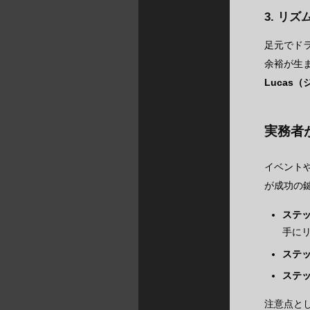
3. リ
足元でド
余裕が生
Luca
実務者
イベント
が成功の
ステ
手に
ステ
ステ
注意点と