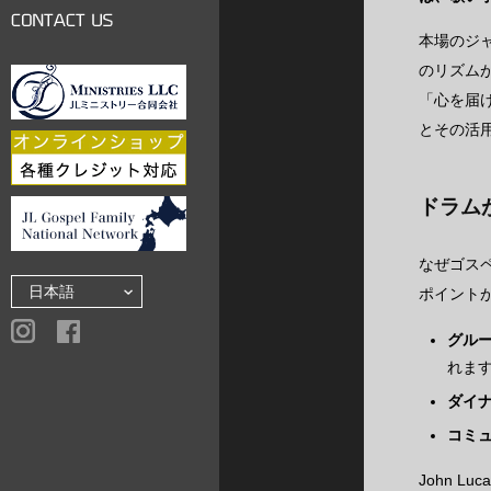
LINKS
本場のジャ
CONTACT US
のリズム
「心を届
とその活
ドラム
なぜゴス
ポイント
グル
れま
ダイ
コミ
John 