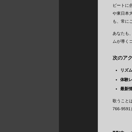
ビートに
や東日本大
も、常に
あなたも
ムが導く
次のア
リズ
体験
最新
歌うこと
766-9