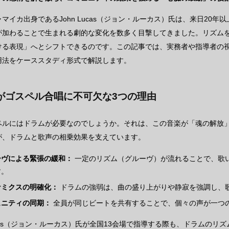
マイカ出身であるJohn Lucas（ジョン・ルーカス）氏は、来日20
が加わることで生まれる劇的な変化を数多く目撃してきました。リズム
ける表現」へとシフトできるのです。この記事では、実務者や指導者の
用法をケーススタディ形式で解説します。
がゴスペル合唱に不可欠な3つの理由
ペルにはドラムが必要なのでしょうか。それは、この音楽が「魂の解放
が、ドラムと歌声の相乗効果を支えています。
ーヴによる緊張の緩和：
一定のリズム（グルーヴ）が流れることで、歌
す。
ナミクスの明確化：
ドラムの強弱は、曲の盛り上がりや静寂を強調し、
ュニティの同期：
全員が同じビートを共有することで、個々の声が一つ
Lucas（ジョン・ルーカス）氏が全国13会場で指導する際も、ドラムの