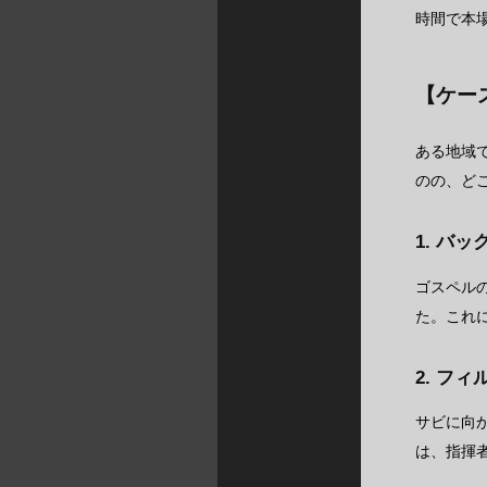
時間で本
【ケー
ある地域
のの、ど
1. バ
ゴスペル
た。これ
2. フ
サビに向
は、指揮