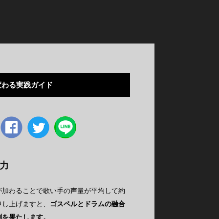
変わる実践ガイド
Facebook
twitter
力
が加わることで歌い手の声量が平均して約
申し上げますと、
ゴスペルとドラムの融合
割を果たします。