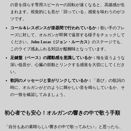
の音を揺らす専用スピーカーの回転が速くなると、高揚感が生
まれます。視覚的にも音が「回っている」感覚を味わうのがコ
ツです。
コール＆レスポンスが楽器間で行われているか：
歌い手のフレ
ーズに対して、オルガンが即興で返答する様子をチェックして
ください。
John Lucas（ジョン・ルーカス）
のステージでも、
このライブ感あふれる対話が醍醐味となっています。
足鍵盤（ベース）の躍動感を意識しているか：
地を這うような
深い低音が、心臓の鼓動とリンクする感覚を大切にしてくださ
い。
歌詞のメッセージと音がリンクしているか：
「喜び」の歌詞の
時に、オルガンがどのように輝かしい音を鳴らしているか、そ
の一致を確認してみましょう。
初心者でも安心！オルガンの響きの中で歌う手順
「自分もあの素晴らしい響きの中で歌ってみたい」と思ったら、