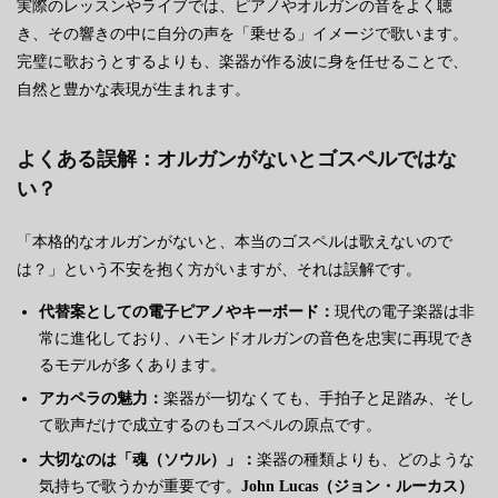
実際のレッスンやライブでは、ピアノやオルガンの音をよく聴
き、その響きの中に自分の声を「乗せる」イメージで歌います。
完璧に歌おうとするよりも、楽器が作る波に身を任せることで、
自然と豊かな表現が生まれます。
よくある誤解：オルガンがないとゴスペルではな
い？
「本格的なオルガンがないと、本当のゴスペルは歌えないので
は？」という不安を抱く方がいますが、それは誤解です。
代替案としての電子ピアノやキーボード：
現代の電子楽器は非
常に進化しており、ハモンドオルガンの音色を忠実に再現でき
るモデルが多くあります。
アカペラの魅力：
楽器が一切なくても、手拍子と足踏み、そし
て歌声だけで成立するのもゴスペルの原点です。
大切なのは「魂（ソウル）」：
楽器の種類よりも、どのような
気持ちで歌うかが重要です。
John Lucas（ジョン・ルーカス）