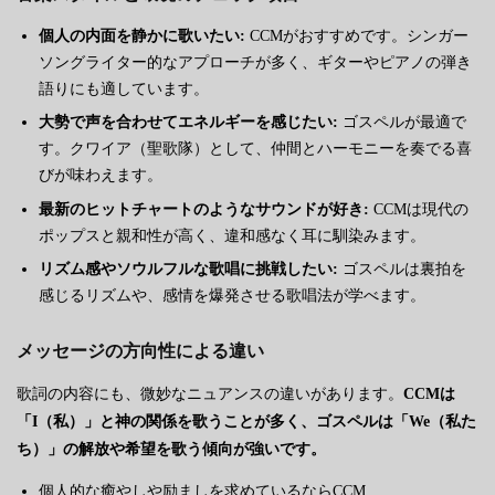
個人の内面を静かに歌いたい:
CCMがおすすめです。シンガー
ソングライター的なアプローチが多く、ギターやピアノの弾き
語りにも適しています。
大勢で声を合わせてエネルギーを感じたい:
ゴスペルが最適で
す。クワイア（聖歌隊）として、仲間とハーモニーを奏でる喜
びが味わえます。
最新のヒットチャートのようなサウンドが好き:
CCMは現代の
ポップスと親和性が高く、違和感なく耳に馴染みます。
リズム感やソウルフルな歌唱に挑戦したい:
ゴスペルは裏拍を
感じるリズムや、感情を爆発させる歌唱法が学べます。
メッセージの方向性による違い
歌詞の内容にも、微妙なニュアンスの違いがあります。
CCMは
「I（私）」と神の関係を歌うことが多く、ゴスペルは「We（私た
ち）」の解放や希望を歌う傾向が強いです。
個人的な癒やしや励ましを求めているならCCM