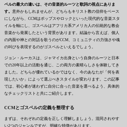
ペルの最大の違いは、その音楽的ルーツと歌詞の視点にありま
す。
意外かもしれませんが、どちらもキリスト教の信仰をベース
にしながら、CCMはポップスやロックといった現代的な音楽スタ
イルを軸にし、ゴスペルはアフリカ系アメリカ人の伝統的な教会
音楽から発展したという背景があります。結論から言えば、個人
の内面や神との対話を歌うのがCCM、コミュニティの力強さや魂
の叫びを表現するのがゴスペルといえるでしょう。
ジョン・ルーカスは、ジャマイカ出身という自身のルーツと日本
での20年以上の活動を通じ、この両方の素晴らしさを体験してき
ました。どちらが優れているかではなく、今のあなたが「何を表
現したいか」によって選ぶべきスタイルが変わります。この記事
では、初心者が迷わずに自分に合った音楽を選べるよう、具体的
なチェックリストと共にご紹介します。
CCMとゴスペルの定義を整理する
まずは、それぞれの定義を正しく理解しましょう。混同されやす
い2つのジャンルですが、明確な特徴があります。